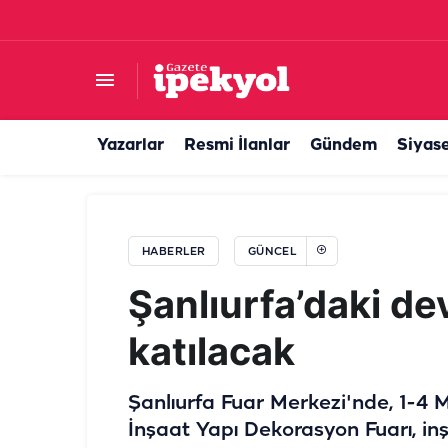
Gazeteci Cem Küçük gözaltına alındı
Yazarlar
Resmi İlanlar
Gündem
Siyas
HABERLER
GÜNCEL
Şanlıurfa’daki de
katılacak
Şanlıurfa Fuar Merkezi'nde, 1-4 
İnşaat Yapı Dekorasyon Fuarı, inşa