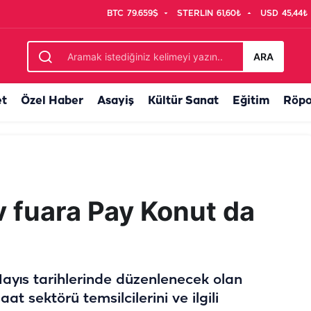
BTC
79.659$
STERLIN
61,60₺
USD
45,44₺
ARA
et
Özel Haber
Asayiş
Kültür Sanat
Eğitim
Röpo
v fuara Pay Konut da
Mayıs tarihlerinde düzenlenecek olan
at sektörü temsilcilerini ve ilgili