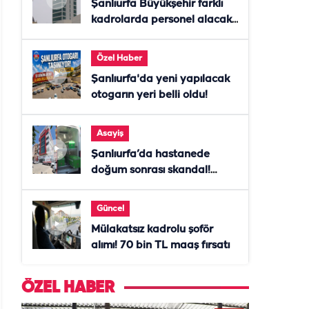
Şanlıurfa Büyükşehir farklı
kadrolarda personel alacak!
Başvurular başladı
Özel Haber
Şanlıurfa'da yeni yapılacak
otogarın yeri belli oldu!
Asayiş
Şanlıurfa’da hastanede
doğum sonrası skandal!
Anne öldü, doktor tutuklandı
Güncel
Mülakatsız kadrolu şoför
alımı! 70 bin TL maaş fırsatı
ÖZEL HABER