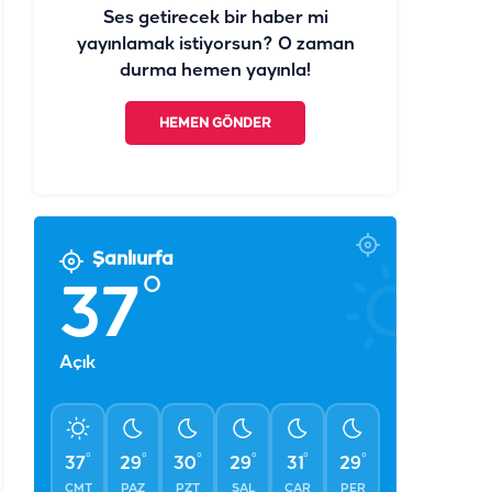
Ses getirecek bir haber mi
yayınlamak istiyorsun? O zaman
durma hemen yayınla!
HEMEN GÖNDER
Şanlıurfa
°
37
Açık
°
°
°
°
°
°
37
29
30
29
31
29
CMT
PAZ
PZT
SAL
ÇAR
PER