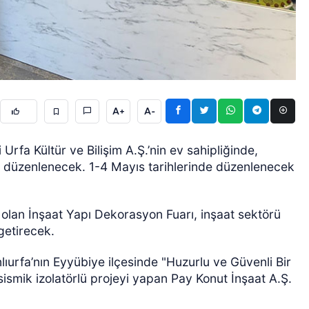
A+
A-
ÖZEL HABER
 Urfa Kültür ve Bilişim A.Ş.’nin ev sahipliğinde,
ı düzenlenecek. 1-4 Mayıs tarihlerinde düzenlenecek
olan İnşaat Yapı Dekorasyon Fuarı, inşaat sektörü
a getirecek.
lıurfa’nın Eyyübiye ilçesinde "Huzurlu ve Güvenli Bir
 sismik izolatörlü projeyi yapan Pay Konut İnşaat A.Ş.