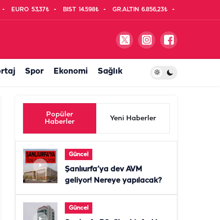
EURO
53,37₺
BIST
14.598₺
GR.ALTIN
6.856,23₺
rtaj
Spor
Ekonomi
Sağlık
Popüler
Yeni Haberler
Haberler
Güncel
Şanlıurfa’ya dev AVM
geliyor! Nereye yapılacak?
Güncel