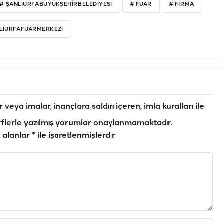
# ŞANLIURFABÜYÜKŞEHIRBELEDIYESI
# FUAR
# FIRMA
NLIURFAFUARMERKEZI
veya imalar, inançlara saldırı içeren, imla kuralları ile
flerle yazılmış yorumlar onaylanmamaktadır.
i alanlar
*
ile işaretlenmişlerdir