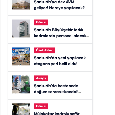
Şanlıurfa’ya dev AVM
geliyor! Nereye yapılacak?
Güncel
Şanlıurfa Büyükşehir farklı
kadrolarda personel alacak!
Başvurular başladı
Özel Haber
Şanlıurfa'da yeni yapılacak
otogarın yeri belli oldu!
Asayiş
Şanlıurfa’da hastanede
doğum sonrası skandal!
Anne öldü, doktor tutuklandı
Güncel
Mülakatsız kadrolu şoför