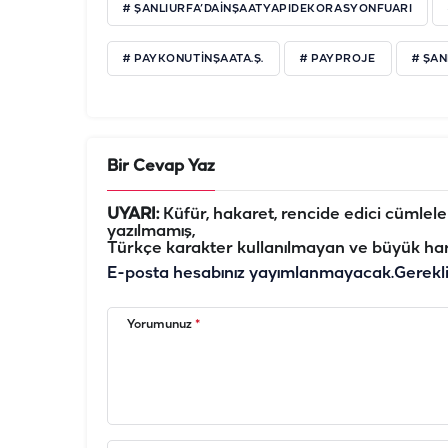
# ŞANLIURFA’DAİNŞAATYAPIDEKORASYONFUARI
# PAYKONUTİNŞAATA.Ş.
# PAYPROJE
# ŞA
Bir Cevap Yaz
UYARI:
Küfür, hakaret, rencide edici cümleler 
yazılmamış,
Türkçe karakter kullanılmayan ve büyük har
E-posta hesabınız yayımlanmayacak.
Gerekl
Yorumunuz
*