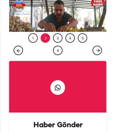
ÖZEL HABE
1
2
3
4
5
6
ÖZEL HABER
Urfa kuru soğana muhtaç kaldı
Haber Gönder