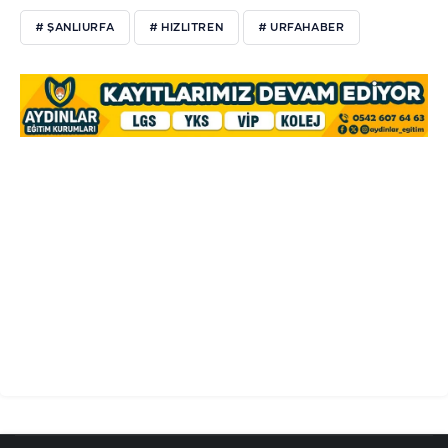
# ŞANLIURFA
# HIZLITREN
# URFAHABER