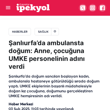
Urfa'nın kavurucu sıcağında gizli tehlike! Uzman
doktor aileleri uyardı: Sakın yapmayın...
HABERLER
SAĞLIK
Şanlıurfa’da ambulansta
doğum: Anne, çocuğuna
UMKE personelinin adını
verdi
Şanlıurfa’da doğum sancıları başlayan kadın,
ambulansla hastaneye götürüldüğü sırada doğum
yaptı. UMKE ekiplerinin başarılı müdahalesiyle
doğan kız çocuğuna, doğumunu gerçekleştiren
UMKE hemşiresinin adı verildi.
Haber Merkezi
03 Şub 2025, 11:03
tarihinde yayınlandı