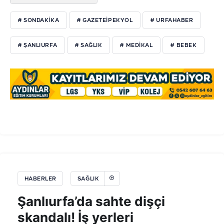
# SONDAKİKA
# GAZETEİPEKYOL
# URFAHABER
# ŞANLIURFA
# SAĞLIK
# MEDİKAL
# BEBEK
HABERLER
SAĞLIK
Şanlıurfa’da sahte dişçi
skandalı! İş yerleri