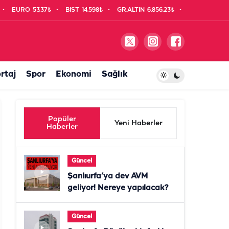
EURO
53,37₺
BIST
14.598₺
GR.ALTIN
6.856,23₺
rtaj
Spor
Ekonomi
Sağlık
Popüler
Yeni Haberler
Haberler
Güncel
Şanlıurfa’ya dev AVM
geliyor! Nereye yapılacak?
Güncel