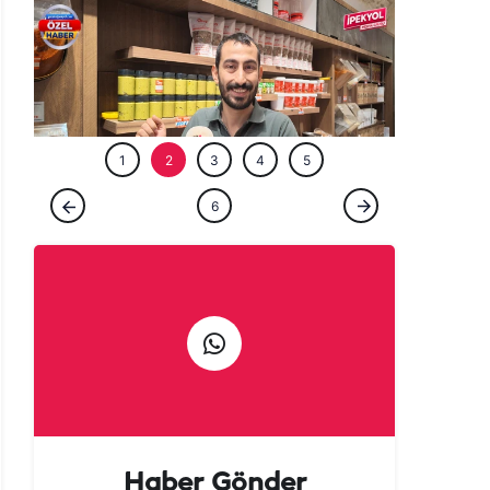
1
2
3
4
5
ÖZEL HABER
6
Şanlıurfa'ya gelen turistlerin gözdesi:
Yemeklere aroma katan özel karışım
Haber Gönder