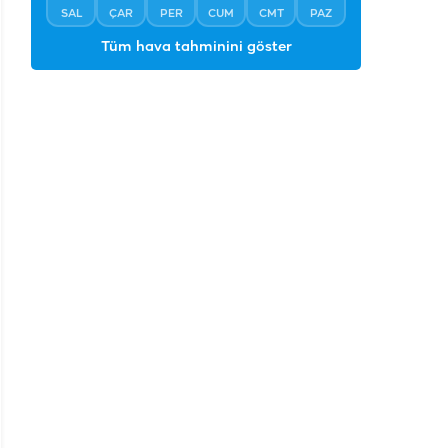
SAL
ÇAR
PER
CUM
CMT
PAZ
Tüm hava tahminini göster