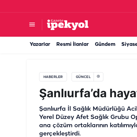
Pegasus'tan iş arayanlara müjde! Personel alı
Yazarlar
Resmi İlanlar
Gündem
Siyas
HABERLER
GÜNCEL
Şanlıurfa’da hayat
Şanlıurfa İl Sağlık Müdürlüğü Acil
Yerel Düzey Afet Sağlık Grubu O
ana çözüm ortaklarının katılımıyl
gerçekleştirdi.