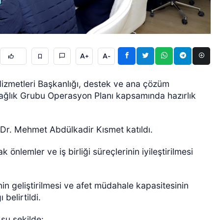
A+
A-
 Hizmetleri Başkanlığı, destek ve ana çözüm
ÖZEL HABER
 Sağlık Grubu Operasyon Planı kapsamında hazırlık
ı Dr. Mehmet Abdülkadir Kısmet katıldı.
 önlemler ve iş birliği süreçlerinin iyileştirilmesi
in geliştirilmesi ve afet müdahale kapasitesinin
belirtildi.
şu şekilde: