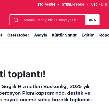
BTC
79.659$
STERLIN
61,60₺
USD
45,44₺
mı başladı
ARA
et
Özel Haber
Asayiş
Kültür Sanat
Eğitim
Röpo
i toplantı!
 Sağlık Hizmetleri Başkanlığı, 2025 yılı
perasyon Planı kapsamında, destek ve
a hayati öneme sahip hazırlık toplantısı