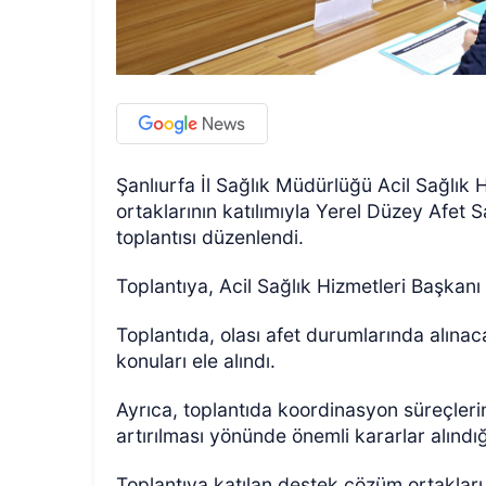
Şanlıurfa İl Sağlık Müdürlüğü Acil Sağlık
ortaklarının katılımıyla Yerel Düzey Afet
toplantısı düzenlendi.
Toplantıya, Acil Sağlık Hizmetleri Başkan
Toplantıda, olası afet durumlarında alınacak
konuları ele alındı.
Ayrıca, toplantıda koordinasyon süreçlerin
artırılması yönünde önemli kararlar alındığı 
Toplantıya katılan destek çözüm ortakları 