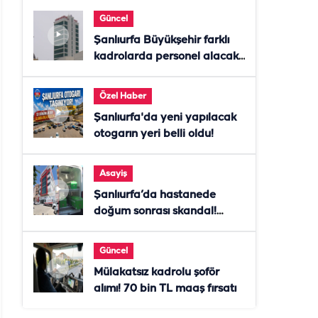
Güncel
Şanlıurfa Büyükşehir farklı
kadrolarda personel alacak!
Başvurular başladı
Özel Haber
Şanlıurfa'da yeni yapılacak
otogarın yeri belli oldu!
Asayiş
Şanlıurfa’da hastanede
doğum sonrası skandal!
Anne öldü, doktor tutuklandı
Güncel
Mülakatsız kadrolu şoför
alımı! 70 bin TL maaş fırsatı