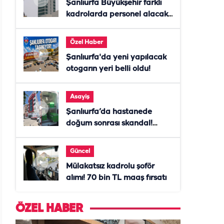
Şanlıurfa Büyükşehir farklı
kadrolarda personel alacak!
Başvurular başladı
Özel Haber
Şanlıurfa'da yeni yapılacak
otogarın yeri belli oldu!
Asayiş
Şanlıurfa’da hastanede
doğum sonrası skandal!
Anne öldü, doktor tutuklandı
Güncel
Mülakatsız kadrolu şoför
alımı! 70 bin TL maaş fırsatı
ÖZEL HABER
ÖZEL HABE