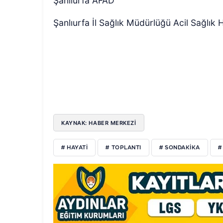
Şanlıurfa AFAD
Şanlıurfa İl Sağlık Müdürlüğü Acil Sağlık 
KAYNAK: HABER MERKEZI
# HAYATI
# TOPLANTI
# SONDAKIKA
#