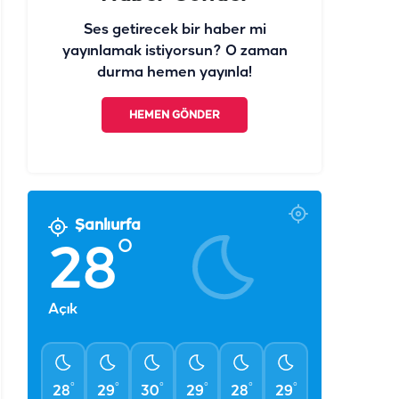
Ses getirecek bir haber mi
yayınlamak istiyorsun? O zaman
durma hemen yayınla!
HEMEN GÖNDER
Şanlıurfa
°
28
Açık
°
°
°
°
°
°
28
29
30
29
28
29