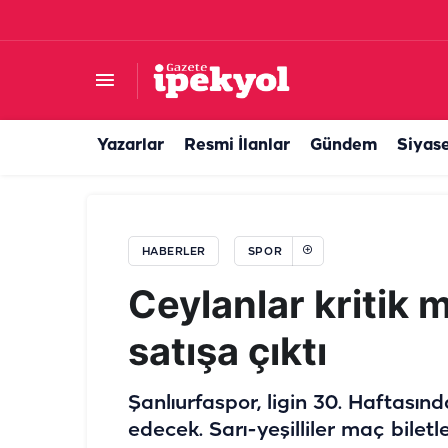
Şanlıurfaspor’da transfer şov devam ediyor! Bi
Yazarlar
Resmi İlanlar
Gündem
Siyas
HABERLER
SPOR
Ceylanlar kritik 
satışa çıktı
Şanlıurfaspor, ligin 30. Haftası
edecek. Sarı-yeşilliler maç biletle