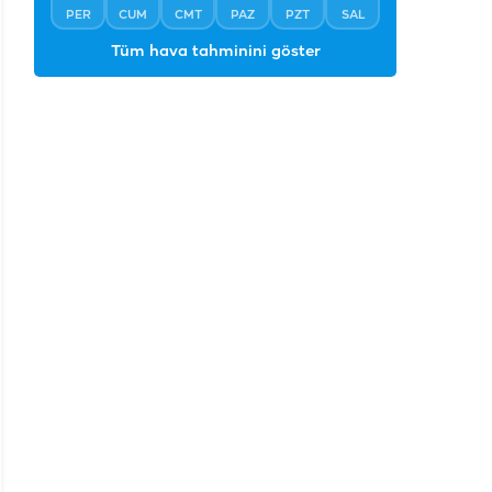
PER
CUM
CMT
PAZ
PZT
SAL
Tüm hava tahminini göster