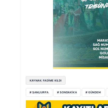
KAYNAK: FADIME KILDI
# ŞANLIURFA
# SONDAKIKA
# GÜNDEM