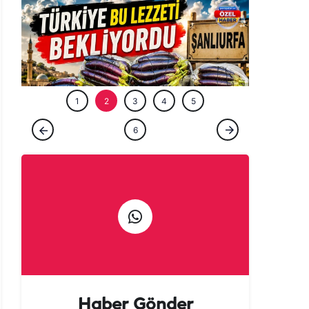
ÖZEL HABE
1
2
3
4
5
ÖZEL HABER
6
Tarladan patlıcan kebabına uzanan lezzet
yolculuğu başladı!
Haber Gönder