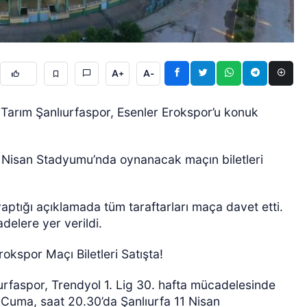
A+
A-
a Tarım Şanlıurfaspor, Esenler Erokspor’u konuk
ÖZEL HABER
1 Nisan Stadyumu’nda oynanacak maçın biletleri
aptığı açıklamada tüm taraftarları maça davet etti.
delere yer verildi.
rokspor Maçı Biletleri Satışta!
rfaspor, Trendyol 1. Lig 30. hafta mücadelesinde
 Cuma, saat 20.30’da Şanlıurfa 11 Nisan