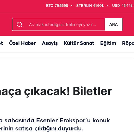
BTC
79.659$
STERLIN
61,60₺
USD
45,44₺
r isim daha açıklandı
ARA
et
Özel Haber
Asayiş
Kültür Sanat
Eğitim
Röpo
maça çıkacak! Biletler
nda sahasında Esenler Erokspor’u konuk
rinin satışa çıktığını duyurdu.