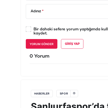
Adınız
*
Bir dahaki sefere yorum yaptığımda kull
kaydet.
YORUM GÖNDER
GIRIŞ YAP
0 Yorum
HABERLER
SPOR
Şanlıurfaspor’da