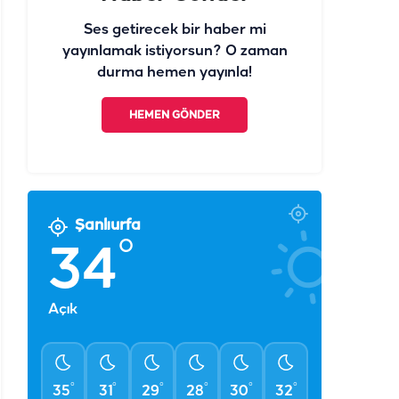
Ses getirecek bir haber mi
yayınlamak istiyorsun? O zaman
durma hemen yayınla!
HEMEN GÖNDER
Şanlıurfa
°
34
Açık
°
°
°
°
°
°
35
31
29
28
30
32