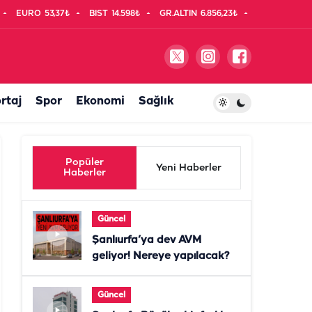
EURO
53,37₺
BIST
14.598₺
GR.ALTIN
6.856,23₺
rtaj
Spor
Ekonomi
Sağlık
Popüler
Yeni Haberler
Haberler
Güncel
Şanlıurfa’ya dev AVM
geliyor! Nereye yapılacak?
Güncel