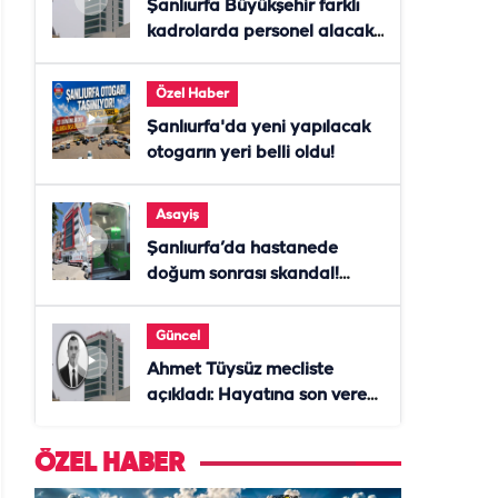
Şanlıurfa Büyükşehir farklı
kadrolarda personel alacak!
Başvurular başladı
Özel Haber
Şanlıurfa'da yeni yapılacak
otogarın yeri belli oldu!
Asayiş
Şanlıurfa’da hastanede
doğum sonrası skandal!
Anne öldü, doktor tutuklandı
Güncel
Ahmet Tüysüz mecliste
açıkladı: Hayatına son veren
daire başkanı "İsteselerdi
ölmezdim" notunu bıraktı
ÖZEL HABER