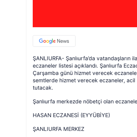
ŞANLIURFA- Şanlıurfa’da vatandaşların ilaç
eczaneler listesi açıklandı. Şanlıurfa Ecz
Çarşamba günü hizmet verecek eczanelerin a
semtlerde hizmet verecek eczaneler, acil 
tutacak.
Şanlıurfa merkezde nöbetçi olan eczaneler 
HASAN ECZANESİ (EYYÜBİYE)
ŞANLIURFA MERKEZ