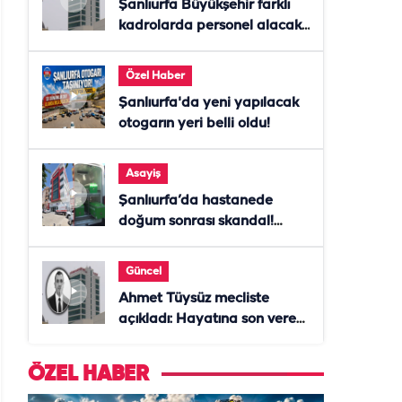
Şanlıurfa Büyükşehir farklı
kadrolarda personel alacak!
Başvurular başladı
Özel Haber
Şanlıurfa'da yeni yapılacak
otogarın yeri belli oldu!
Asayiş
Şanlıurfa’da hastanede
doğum sonrası skandal!
Anne öldü, doktor tutuklandı
Güncel
Ahmet Tüysüz mecliste
açıkladı: Hayatına son veren
daire başkanı "İsteselerdi
ölmezdim" notunu bıraktı
ÖZEL HABER