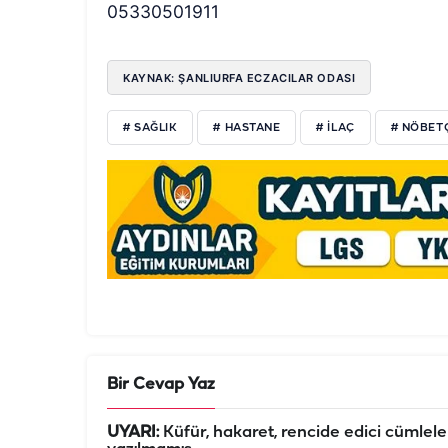
05330501911
KAYNAK: ŞANLIURFA ECZACILAR ODASI
# SAĞLIK
# HASTANE
# ILAÇ
# NÖBET
Bir Cevap Yaz
UYARI:
Küfür, hakaret, rencide edici cümleler 