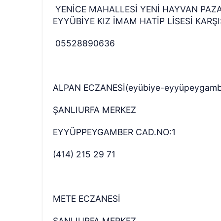
YENİCE MAHALLESİ YENİ HAYVAN PAZA
EYYÜBİYE KIZ İMAM HATİP LİSESİ KARŞI
05528890636
ALPAN ECZANESİ(eyübiye-eyyüpeygamb
ŞANLIURFA MERKEZ
EYYÜPPEYGAMBER CAD.NO:1
(414) 215 29 71
METE ECZANESİ
ŞANLIURFA MERKEZ