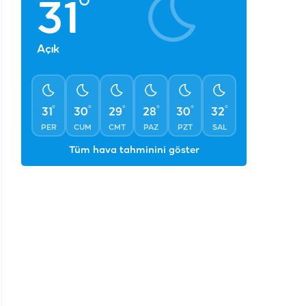
°
31
Açık
°
°
°
°
°
°
31
30
29
28
30
32
PER
CUM
CMT
PAZ
PZT
SAL
Tüm hava tahminini göster