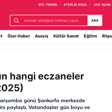
BTC
79.659$
STERLIN
61,60₺
USD
45,44₺
yla başladı, tam 12 saat sürdü!
ARA
et
Özel Haber
Asayiş
Kültür Sanat
Eğitim
Röpo
ün hangi eczaneler
2025)
 Çarşamba günü Şanlıurfa merkezde
sini paylaştı. Vatandaşlar gün boyu ve