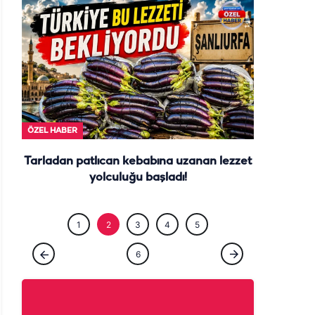
ÖZEL HABE
ÖZEL HABER
Tarladan patlıcan kebabına uzanan lezzet
yolculuğu başladı!
1
2
3
4
5
6