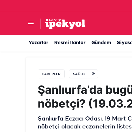
Şanlıurfa’da nadir görülen tehlike: Görme kaybı
Yazarlar
Resmi İlanlar
Gündem
Siyas
HABERLER
SAĞLIK
Şanlıurfa’da bug
nöbetçi? (19.03.
Şanlıurfa Eczacı Odası, 19 Mart
nöbetçi olacak eczanelerin liste