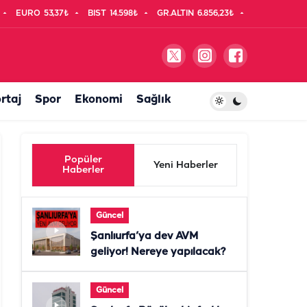
EURO
53,37₺
BIST
14.598₺
GR.ALTIN
6.856,23₺
rtaj
Spor
Ekonomi
Sağlık
Popüler
Yeni Haberler
Haberler
Güncel
Şanlıurfa’ya dev AVM
geliyor! Nereye yapılacak?
Güncel