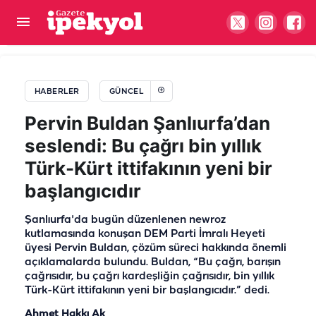
Bakan Memişoğlu'ndan Şanlıurfa Şehir Hastanesi
paylaşımı: "Hayırlı olsun"
HABERLER
GÜNCEL
Pervin Buldan Şanlıurfa’dan
seslendi: Bu çağrı bin yıllık
Türk-Kürt ittifakının yeni bir
başlangıcıdır
Şanlıurfa'da bugün düzenlenen newroz
kutlamasında konuşan DEM Parti İmralı Heyeti
üyesi Pervin Buldan, çözüm süreci hakkında önemli
açıklamalarda bulundu. Buldan, “Bu çağrı, barışın
çağrısıdır, bu çağrı kardeşliğin çağrısıdır, bin yıllık
Türk-Kürt ittifakının yeni bir başlangıcıdır.” dedi.
Ahmet Hakkı Ak