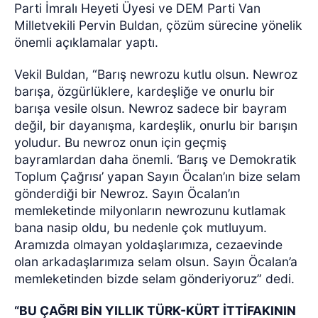
Parti İmralı Heyeti Üyesi ve DEM Parti Van
Milletvekili Pervin Buldan, çözüm sürecine yönelik
önemli açıklamalar yaptı.
Vekil Buldan, “Barış newrozu kutlu olsun. Newroz
barışa, özgürlüklere, kardeşliğe ve onurlu bir
barışa vesile olsun. Newroz sadece bir bayram
değil, bir dayanışma, kardeşlik, onurlu bir barışın
yoludur. Bu newroz onun için geçmiş
bayramlardan daha önemli. ‘Barış ve Demokratik
Toplum Çağrısı’ yapan Sayın Öcalan’ın bize selam
gönderdiği bir Newroz. Sayın Öcalan’ın
memleketinde milyonların newrozunu kutlamak
bana nasip oldu, bu nedenle çok mutluyum.
Aramızda olmayan yoldaşlarımıza, cezaevinde
olan arkadaşlarımıza selam olsun. Sayın Öcalan’a
memleketinden bizde selam gönderiyoruz” dedi.
“BU ÇAĞRI BİN YILLIK TÜRK-KÜRT İTTİFAKININ