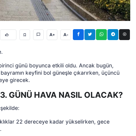
A+
A-
e.
ÖZEL HABER
irinci günü boyunca etkili oldu. Ancak bugün,
, bayramın keyfini bol güneşle çıkarırken, üçüncü
eye girecek.
 3. GÜNÜ HAVA NASIL OLACAK?
şekilde:
caklıklar 22 dereceye kadar yükselirken, gece
.