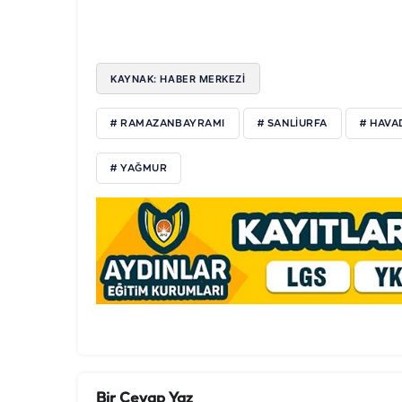
KAYNAK: HABER MERKEZİ
# RAMAZANBAYRAMI
# SANLİURFA
# HAV
# YAĞMUR
Bir Cevap Yaz