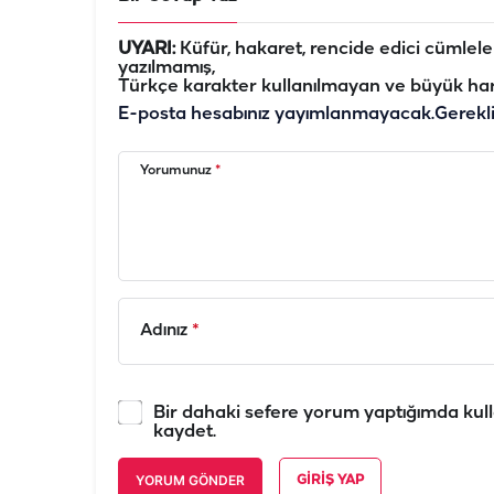
UYARI:
Küfür, hakaret, rencide edici cümleler 
yazılmamış,
Türkçe karakter kullanılmayan ve büyük har
E-posta hesabınız yayımlanmayacak.
Gerekl
Yorumunuz
*
Adınız
*
Bir dahaki sefere yorum yaptığımda kull
kaydet.
YORUM GÖNDER
GIRIŞ YAP