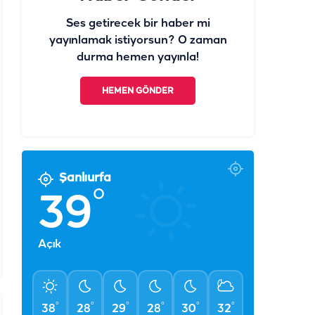
Ses getirecek bir haber mi
yayınlamak istiyorsun? O zaman
durma hemen yayınla!
HEMEN GÖNDER
Şanlıurfa
°
39
Açık
°
°
°
°
°
°
38
28
29
28
30
32