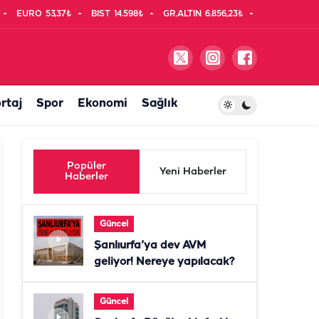
EURO
53,37₺
BIST
14.598₺
GR.ALTIN
6.856,23₺
rtaj
Spor
Ekonomi
Sağlık
Popüler
Yeni Haberler
Haberler
Güncel
Şanlıurfa’ya dev AVM
geliyor! Nereye yapılacak?
Güncel