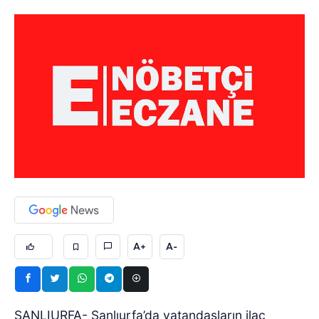
A+
A-
ŞANLIURFA- Şanlıurfa’da vatandaşların ilaç