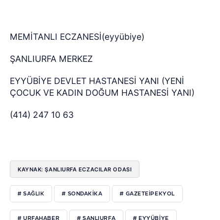
MEMİTANLI ECZANESİ(eyyübiye)
ŞANLIURFA MERKEZ
EYYÜBİYE DEVLET HASTANESİ YANI (YENİ
ÇOCUK VE KADIN DOĞUM HASTANESİ YANI)
(414) 247 10 63
KAYNAK: ŞANLIURFA ECZACILAR ODASI
# SAĞLIK
# SONDAKIKA
# GAZETEIPEKYOL
# URFAHABER
# ŞANLIURFA
# EYYÜBIYE