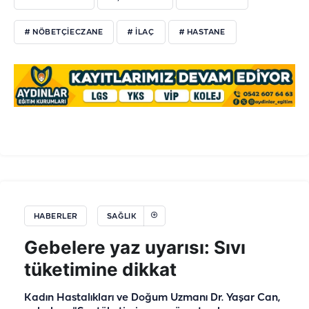
# NÖBETÇIECZANE
# ILAÇ
# HASTANE
HABERLER
SAĞLIK
Gebelere yaz uyarısı: Sıvı
tüketimine dikkat
Kadın Hastalıkları ve Doğum Uzmanı Dr. Yaşar Can,