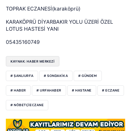
TOPRAK ECZANESİ(karaköprü)
KARAKÖPRÜ DİYARBAKIR YOLU ÜZERİ ÖZEL
LOTUS HASTESİ YANI
05435160749
KAYNAK: HABER MERKEZI
# ŞANLIURFA
# SONDAKIKA
# GÜNDEM
# HABER
# URFAHABER
# HASTANE
# ECZANE
# NÖBETÇIECZANE