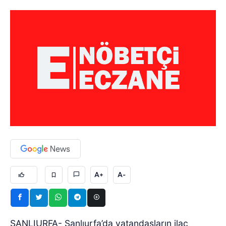
A+
A-
ŞANLIURFA- Şanlıurfa’da vatandaşların ilaç