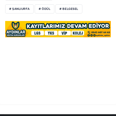
# ŞANLIURFA
# ÖDÜL
# BELGESEL