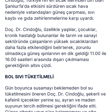
Cindoğlu, Türkiye'nin en sıcak illerinden biri olan
Şanlıurfa'da etkisini sürdüren sıcak hava
nedeniyle vatandaşları güneş çarpması, sıvı
kaybı ve gıda zehirlenmelerine karşı uyardı.
Doç. Dr. Cindoğlu, özellikle yaşlılar, çocuklar,
kronik hastalığı bulunanlar ile tarım ve sanayi
sektöründe çalışanların yüksek sıcaklıklardan
daha fazla etkilendiğini belirterek, zorunlu
olmadıkça güneş ışınlarının en dik geldiği 11.00 ile
16.00 saatleri arasında dışarı çıkılmaması
gerektiğinin altını çizdi.
BOL SIVI TÜKETİLMELİ
Gün boyunca susamayı beklemeden bol su
tüketilmesini öneren Doç. Dr. Cindoğlu, şekerli ve
kafeinli içecekler yerine su, ayran ve maden
suyunun tercih edilmesi gerektiğini ifade etti.
Güneş altında uzun süre kalınmaması ve ağır