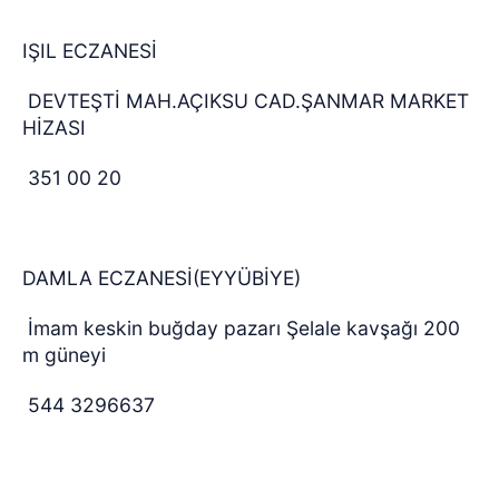
IŞIL ECZANESİ
DEVTEŞTİ MAH.AÇIKSU CAD.ŞANMAR MARKET
HİZASI
351 00 20
DAMLA ECZANESİ(EYYÜBİYE)
İmam keskin buğday pazarı Şelale kavşağı 200
m güneyi
544 3296637