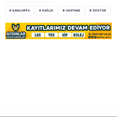
# ŞANLIURFA
# SAĞLIK
# HASTANE
# DOKTOR