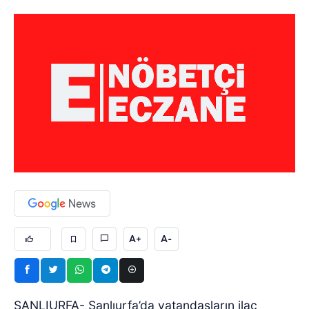
A+
A-
ŞANLIURFA- Şanlıurfa’da vatandaşların ilaç