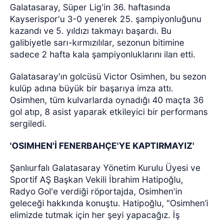
Galatasaray, Süper Lig'in 36. haftasında
Kayserispor'u 3-0 yenerek 25. şampiyonluğunu
kazandı ve 5. yıldızı takmayı başardı. Bu
galibiyetle sarı-kırmızılılar, sezonun bitimine
sadece 2 hafta kala şampiyonluklarını ilan etti.
Galatasaray'ın golcüsü Victor Osimhen, bu sezon
kulüp adına büyük bir başarıya imza attı.
Osimhen, tüm kulvarlarda oynadığı 40 maçta 36
gol atıp, 8 asist yaparak etkileyici bir performans
sergiledi.
'OSIMHEN'İ FENERBAHÇE'YE KAPTIRMAYIZ'
Şanlıurfalı Galatasaray Yönetim Kurulu Üyesi ve
Sportif AŞ Başkan Vekili İbrahim Hatipoğlu,
Radyo Gol'e verdiği röportajda, Osimhen'in
geleceği hakkında konuştu. Hatipoğlu, "Osimhen’i
elimizde tutmak için her şeyi yapacağız. İş