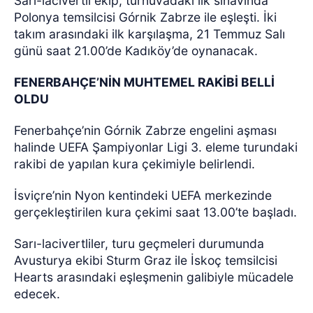
Sarı-lacivertli ekip, turnuvadaki ilk sınavında
Polonya temsilcisi Górnik Zabrze ile eşleşti. İki
takım arasındaki ilk karşılaşma, 21 Temmuz Salı
günü saat 21.00’de Kadıköy’de oynanacak.
FENERBAHÇE’NİN MUHTEMEL RAKİBİ BELLİ
OLDU
Fenerbahçe’nin Górnik Zabrze engelini aşması
halinde UEFA Şampiyonlar Ligi 3. eleme turundaki
rakibi de yapılan kura çekimiyle belirlendi.
İsviçre’nin Nyon kentindeki UEFA merkezinde
gerçekleştirilen kura çekimi saat 13.00’te başladı.
Sarı-lacivertliler, turu geçmeleri durumunda
Avusturya ekibi Sturm Graz ile İskoç temsilcisi
Hearts arasındaki eşleşmenin galibiyle mücadele
edecek.