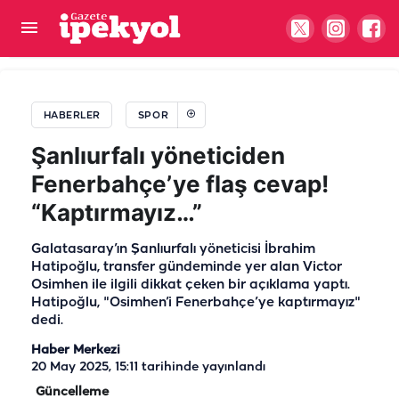
Fenerbahçe’nin Devler Ligi’ndeki rakibi belli oldu
HABERLER
SPOR
Şanlıurfalı yöneticiden
Fenerbahçe’ye flaş cevap!
“Kaptırmayız…”
Galatasaray’ın Şanlıurfalı yöneticisi İbrahim
Hatipoğlu, transfer gündeminde yer alan Victor
Osimhen ile ilgili dikkat çeken bir açıklama yaptı.
Hatipoğlu, "Osimhen’i Fenerbahçe’ye kaptırmayız"
dedi.
Haber Merkezi
20 May 2025, 15:11
tarihinde yayınlandı
Güncelleme