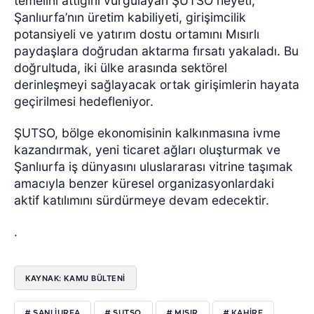
temelini attığını vurgulayan ŞUTSO heyeti,
Şanlıurfa’nın üretim kabiliyeti, girişimcilik
potansiyeli ve yatırım dostu ortamını Mısırlı
paydaşlara doğrudan aktarma fırsatı yakaladı. Bu
doğrultuda, iki ülke arasında sektörel
derinleşmeyi sağlayacak ortak girişimlerin hayata
geçirilmesi hedefleniyor.
ŞUTSO, bölge ekonomisinin kalkınmasına ivme
kazandırmak, yeni ticaret ağları oluşturmak ve
Şanlıurfa iş dünyasını uluslararası vitrine taşımak
amacıyla benzer küresel organizasyonlardaki
aktif katılımını sürdürmeye devam edecektir.
.
KAYNAK: KAMU BÜLTENİ
# SANLIURFA
# ŞUTSO
# MISIR
# KAHIRE