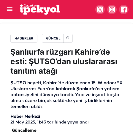
Şanlıurfa'da yıllarca görev yapmıştı: Doktorun
diploması iptal edildi
HABERLER
GÜNCEL
Şanlıurfa rüzgarı Kahire’de
esti: ŞUTSO’dan uluslararası
tanıtım atağı
ŞUTSO heyeti, Kahire’de düzenlenen 15. WindoorEX
Uluslararası Fuarı’na katılarak Şanlıurfa’nın yatırım
potansiyelini dünyaya tanıttı. Yapı ve inşaat başta
olmak üzere birçok sektörde yeni iş birliklerinin
temelleri atıldı.
Haber Merkezi
21 May 2025, 11:43
tarihinde yayınlandı
Güncelleme