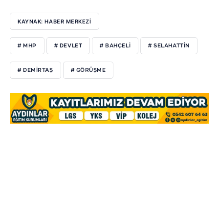
KAYNAK: HABER MERKEZİ
# MHP
# DEVLET
# BAHÇELİ
# SELAHATTİN
# DEMİRTAŞ
# GÖRÜŞME