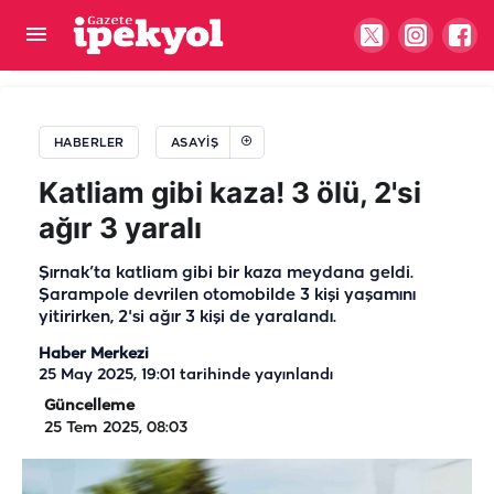
Şanlıurfa'da kaza sonrası trafik felç oldu! 1 Yaralı
HABERLER
ASAYIŞ
Katliam gibi kaza! 3 ölü, 2'si
ağır 3 yaralı
Şırnak’ta katliam gibi bir kaza meydana geldi.
Şarampole devrilen otomobilde 3 kişi yaşamını
yitirirken, 2'si ağır 3 kişi de yaralandı.
Haber Merkezi
25 May 2025, 19:01
tarihinde yayınlandı
Güncelleme
25 Tem 2025, 08:03