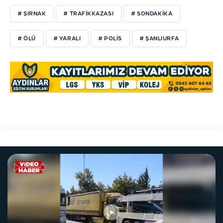
# ŞIRNAK
# TRAFIKKAZASI
# SONDAKIKA
# ÖLÜ
# YARALI
# POLIS
# ŞANLIURFA