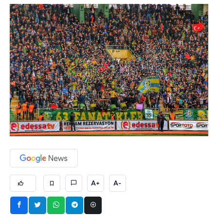
A+
A-