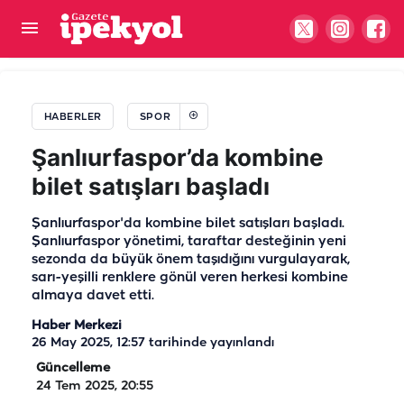
Şanlıurfa temsilcisi ilk etabı tamamladı! Sıradaki
durak Erzurum
HABERLER
SPOR
Şanlıurfaspor’da kombine
bilet satışları başladı
Şanlıurfaspor'da kombine bilet satışları başladı.
Şanlıurfaspor yönetimi, taraftar desteğinin yeni
sezonda da büyük önem taşıdığını vurgulayarak,
sarı-yeşilli renklere gönül veren herkesi kombine
almaya davet etti.
Haber Merkezi
26 May 2025, 12:57
tarihinde yayınlandı
Güncelleme
24 Tem 2025, 20:55