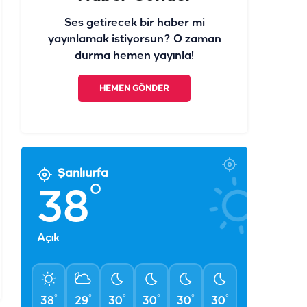
Ses getirecek bir haber mi
yayınlamak istiyorsun? O zaman
durma hemen yayınla!
HEMEN GÖNDER
Şanlıurfa
°
38
Açık
°
°
°
°
°
°
38
29
30
30
30
30