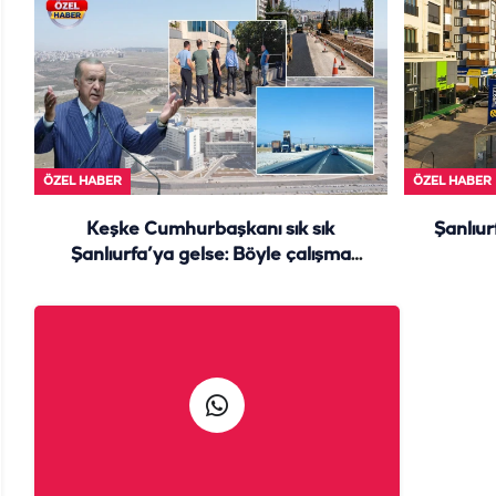
ÖZEL HABER
ÖZEL HABER
Keşke Cumhurbaşkanı sık sık
Şanlıur
Şanlıurfa’ya gelse: Böyle çalışma
görülmedi