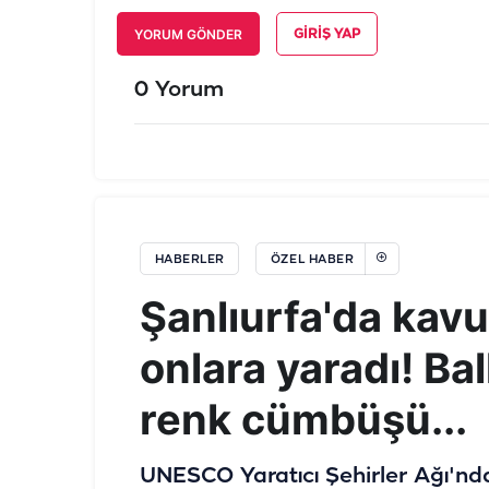
YORUM GÖNDER
GIRIŞ YAP
0 Yorum
HABERLER
ÖZEL HABER
Şanlıurfa'da kavu
onlara yaradı! Ba
renk cümbüşü...
UNESCO Yaratıcı Şehirler Ağı'nd