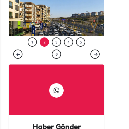
ÖZEL HABE
1
2
3
4
5
ÖZEL HABER
6
Şanlıurfalılar şehri terk etti! Kaçan kaçana
Haber Gönder