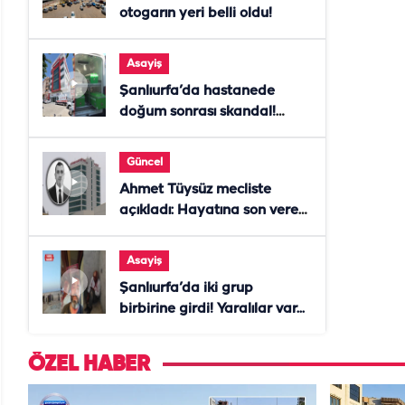
otogarın yeri belli oldu!
Asayiş
Şanlıurfa’da hastanede
doğum sonrası skandal!
Anne öldü, doktor tutuklandı
Güncel
Ahmet Tüysüz mecliste
açıkladı: Hayatına son veren
daire başkanı "İsteselerdi
ölmezdim" notunu bıraktı
Asayiş
Şanlıurfa’da iki grup
birbirine girdi! Yaralılar var...
ÖZEL HABER