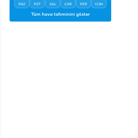
PAZ
PZT
SAL
ÇAR
PER
CUM
Tüm hava tahminini göster