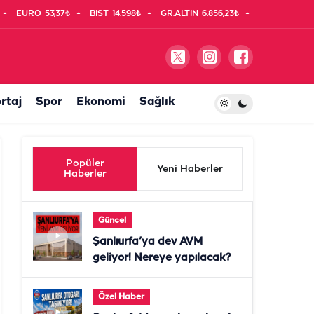
EURO
53,37₺
BIST
14.598₺
GR.ALTIN
6.856,23₺
rtaj
Spor
Ekonomi
Sağlık
Popüler
Yeni Haberler
Haberler
Güncel
Şanlıurfa’ya dev AVM
geliyor! Nereye yapılacak?
Özel Haber