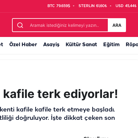
BTC
79.659$
STERLIN
61,60₺
USD
45,44₺
aradı! Balkonlar, damlar yine renk cümbüşü...
ARA
et
Özel Haber
Asayiş
Kültür Sanat
Eğitim
Röpo
 kafile terk ediyorlar!
kenti kafile kafile terk etmeye başladı.
liliği doğruluyor. İşte dikkat çeken son