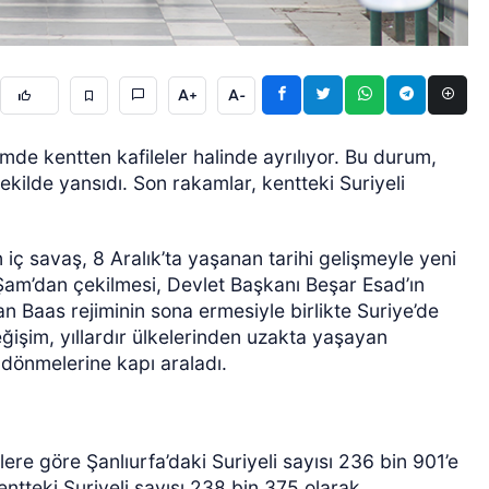
A+
A-
mde kentten kafileler halinde ayrılıyor. Bu durum,
ekilde yansıdı. Son rakamlar, kentteki Suriyeli
ÖZEL HABER
 iç savaş, 8 Aralık’ta yaşanan tarihi gelişmeyle yeni
 Şam’dan çekilmesi, Devlet Başkanı Beşar Esad’ın
lan Baas rejiminin sona ermesiyle birlikte Suriye’de
ğişim, yıllardır ülkelerinden uzakta yaşayan
 dönmelerine kapı araladı.
lere göre Şanlıurfa’daki Suriyeli sayısı 236 bin 901’e
entteki Suriyeli sayısı 238 bin 375 olarak