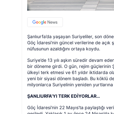
Şanlıurfa’da yaşayan Suriyeliler, son döne
Göç İdaresi’nin güncel verilerine de açık ş
nüfusunun azaldığını ortaya koydu.
Suriye’de 13 yılı aşkın süredir devam eden
bir döneme girdi. O gün, rejim güçlerinin
ülkeyi terk etmesi ve 61 yıldır iktidarda o
yeni bir siyasi dönem başladı. Bu köklü de
milyonlarca Suriyelinin yeniden yurtlarına
ŞANLIURFA'YI TERK EDİYORLAR…
Göç İdaresi’nin 22 Mayıs’ta paylaştığı veri
geriledi. Yaklaşık 1 ay önce 24 Nisan’da k