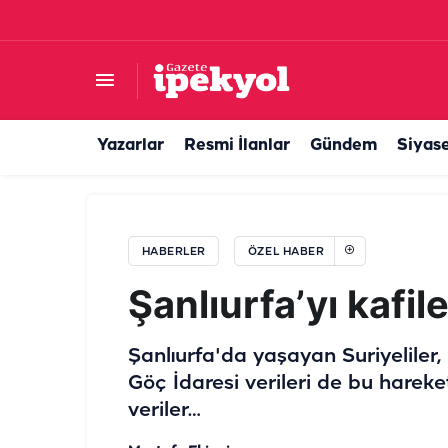
Şanlıurfa'da kavurucu sıcaklar en çok onlara y
Yazarlar
Resmi İlanlar
Gündem
Siyas
HABERLER
ÖZEL HABER
Şanlıurfa’yı kafile
Şanlıurfa'da yaşayan Suriyeliler, 
Göç İdaresi verileri de bu hareket
veriler…