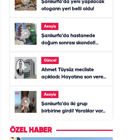
Şanlıurfa'da yeni yapılacak
otogarın yeri belli oldu!
Asayiş
Şanlıurfa’da hastanede
doğum sonrası skandal!
Anne öldü, doktor tutuklandı
Güncel
Ahmet Tüysüz mecliste
açıkladı: Hayatına son veren
daire başkanı "İsteselerdi
ölmezdim" notunu bıraktı
Asayiş
Şanlıurfa’da iki grup
birbirine girdi! Yaralılar var...
ÖZEL HABER