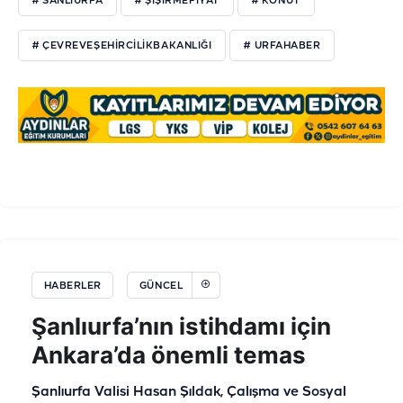
# SANLIURFA
# ŞIŞIRMEFIYAT
# KONUT
# ÇEVREVEŞEHIRCILIKBAKANLIĞI
# URFAHABER
HABERLER
GÜNCEL
Şanlıurfa’nın istihdamı için
Ankara’da önemli temas
Şanlıurfa Valisi Hasan Şıldak, Çalışma ve Sosyal