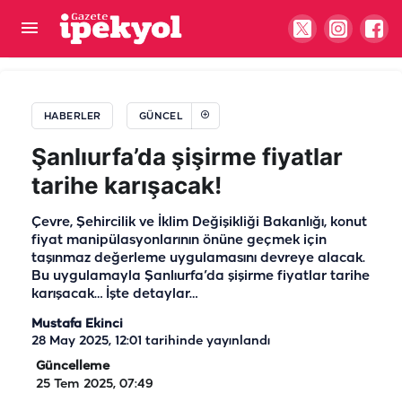
Şanlıurfa’nın istihdamı için Ankara’da önemli
temas
HABERLER
GÜNCEL
Şanlıurfa’da şişirme fiyatlar
tarihe karışacak!
Çevre, Şehircilik ve İklim Değişikliği Bakanlığı, konut
fiyat manipülasyonlarının önüne geçmek için
taşınmaz değerleme uygulamasını devreye alacak.
Bu uygulamayla Şanlıurfa’da şişirme fiyatlar tarihe
karışacak… İşte detaylar…
Mustafa Ekinci
28 May 2025, 12:01
tarihinde yayınlandı
Güncelleme
25 Tem 2025, 07:49