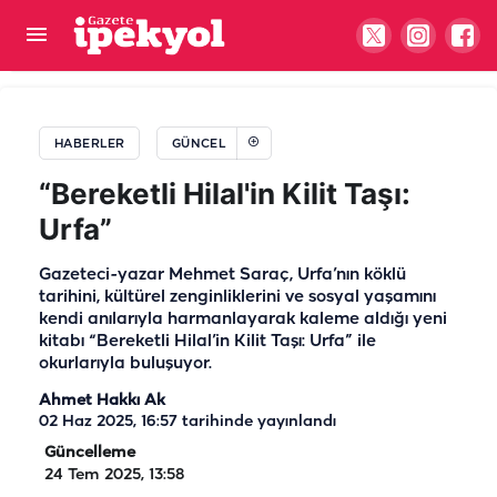
Şanlıurfa'da şarampole devrilen tır alev aldı:
Sürücü yaralandı
HABERLER
GÜNCEL
“Bereketli Hilal'in Kilit Taşı:
Urfa”
Gazeteci-yazar Mehmet Saraç, Urfa’nın köklü
tarihini, kültürel zenginliklerini ve sosyal yaşamını
kendi anılarıyla harmanlayarak kaleme aldığı yeni
kitabı “Bereketli Hilal’in Kilit Taşı: Urfa” ile
okurlarıyla buluşuyor.
Ahmet Hakkı Ak
02 Haz 2025, 16:57
tarihinde yayınlandı
Güncelleme
24 Tem 2025, 13:58