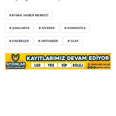
KAYNAK: HABER MERKEZI
# ŞANLIURFA
# SIVEREK
# SONDAKIKA
# HAEBRLER
# URFHABER
# OLAY