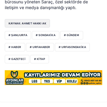
bürosunu yöneten Saraç, özel sektörde de
iletişim ve medya danışmanlığı yaptı.
KAYNAK: AHMET HAKKI AK
# ŞANLIURFA
# SONDAKIKA
# GÜNDEM
# HABER
# URFAHABER
# URFASONDAKIKA
# GAZETECI
# KITAP