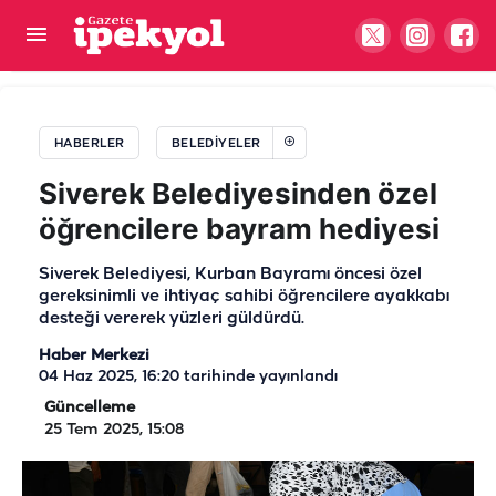
Şanlıurfa’da raflarda büyük hile! Eski etiketleri
söküp yenilerini yapıştırmışlar
HABERLER
BELEDIYELER
Siverek Belediyesinden özel
öğrencilere bayram hediyesi
Siverek Belediyesi, Kurban Bayramı öncesi özel
gereksinimli ve ihtiyaç sahibi öğrencilere ayakkabı
desteği vererek yüzleri güldürdü.
Haber Merkezi
04 Haz 2025, 16:20
tarihinde yayınlandı
Güncelleme
25 Tem 2025, 15:08