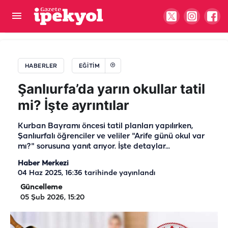
Harran Üniversitesi'nden ortak gelecek hamlesi!
İki üniversite protokol imzaladı
HABERLER
EĞITIM
Şanlıurfa’da yarın okullar tatil
mi? İşte ayrıntılar
Kurban Bayramı öncesi tatil planları yapılırken,
Şanlıurfalı öğrenciler ve veliler "Arife günü okul var
mı?" sorusuna yanıt arıyor. İşte detaylar...
Haber Merkezi
04 Haz 2025, 16:36
tarihinde yayınlandı
Güncelleme
05 Şub 2026, 15:20