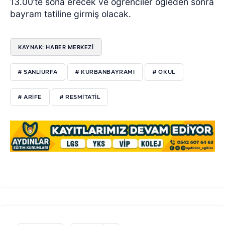
13.00’te sona erecek ve öğrenciler öğleden sonra
bayram tatiline girmiş olacak.
KAYNAK: HABER MERKEZİ
# SANLIURFA
# KURBANBAYRAMI
# OKUL
# ARIFE
# RESMITATIL