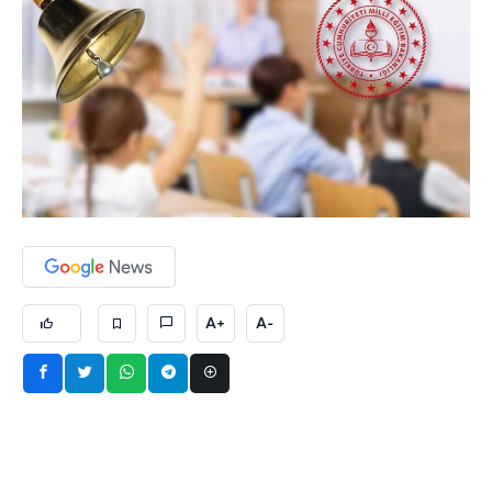
A+
A-