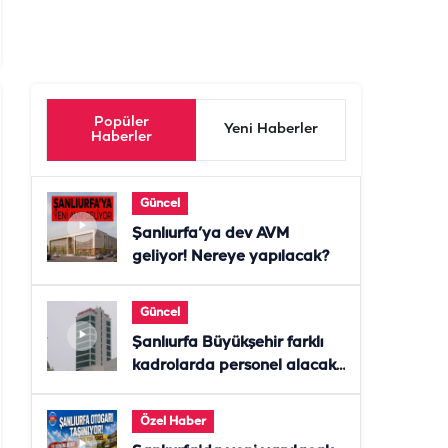
Popüler
Yeni Haberler
Haberler
Güncel
Şanlıurfa’ya dev AVM
geliyor! Nereye yapılacak?
Güncel
Şanlıurfa Büyükşehir farklı
kadrolarda personel alacak!
Başvurular başladı
Özel Haber