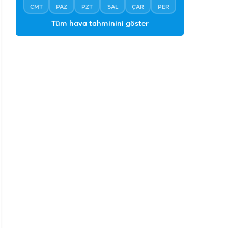
CMT
PAZ
PZT
SAL
ÇAR
PER
Tüm hava tahminini göster