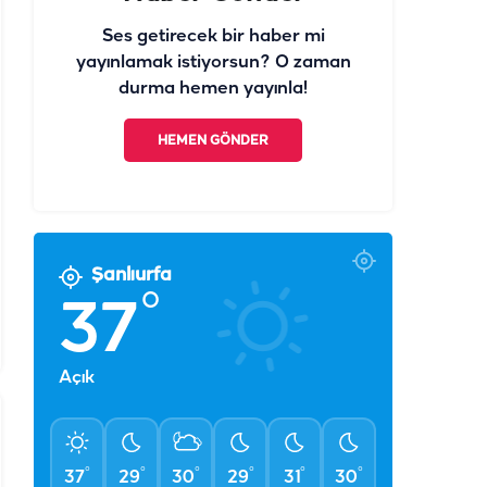
Ses getirecek bir haber mi
yayınlamak istiyorsun? O zaman
durma hemen yayınla!
HEMEN GÖNDER
Şanlıurfa
°
37
Açık
°
°
°
°
°
°
37
29
30
29
31
30