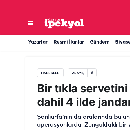
Ortalık karıştı! Şanlıurfa'da alacak verecek kavg
Yazarlar
Resmi İlanlar
Gündem
Siyas
HABERLER
ASAYIŞ
Bir tıkla servetin
dahil 4 ilde jand
Şanlıurfa’nın da aralarında bulu
operasyonlarda, Zonguldaklı bir 