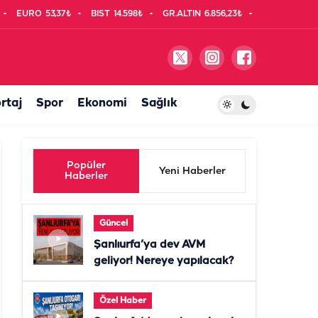
EURO
53,37₺
BIST
14.598₺
GR.ALTIN
6.856,23₺
rtaj
Spor
Ekonomi
Sağlık
Popüler
Yeni Haberler
Haberler
Güncel
Şanlıurfa’ya dev AVM
geliyor! Nereye yapılacak?
Özel Haber