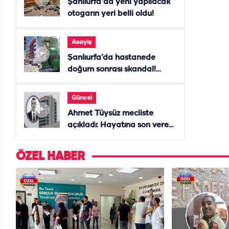
Şanlıurfa'da yeni yapılacak
otogarın yeri belli oldu!
Asayiş
Şanlıurfa’da hastanede
doğum sonrası skandal!
Anne öldü, doktor tutuklandı
Güncel
Ahmet Tüysüz mecliste
açıkladı: Hayatına son veren
daire başkanı "İsteselerdi
ölmezdim" notunu bıraktı
ÖZEL HABER