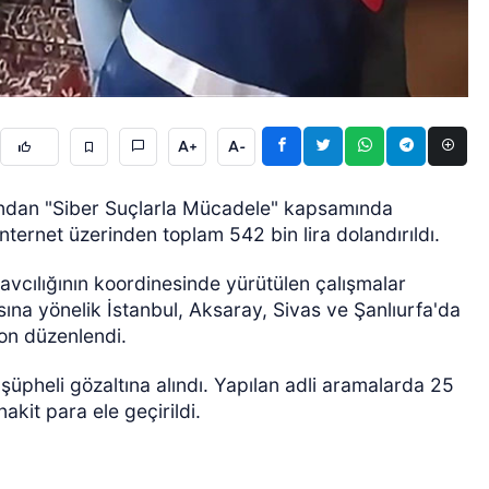
A+
A-
ÖZEL HABER
ından "Siber Suçlarla Mücadele" kapsamında
nternet üzerinden toplam 542 bin lira dolandırıldı.
cılığının koordinesinde yürütülen çalışmalar
ına yönelik İstanbul, Aksaray, Sivas ve Şanlıurfa'da
on düzenlendi.
şüpheli gözaltına alındı. Yapılan adli aramalarda 25
nakit para ele geçirildi.