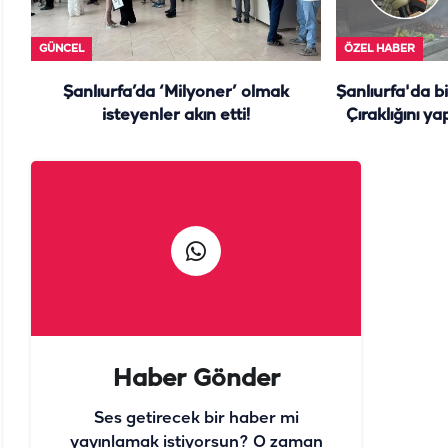
GÜNCEL
ÖZEL HABER
Şanlıurfa’da ‘Milyoner’ olmak
Şanlıurfa'da b
isteyenler akın etti!
Çıraklığını ya
y
Haber Gönder
Ses getirecek bir haber mi
yayınlamak istiyorsun? O zaman