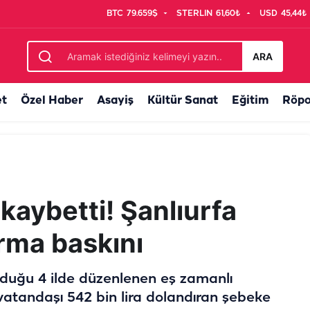
BTC
79.659$
STERLIN
61,60₺
USD
45,44₺
ası...
ARA
et
Özel Haber
Asayiş
Kültür Sanat
Eğitim
Röpo
i kaybetti! Şanlıurfa
arma baskını
nduğu 4 ilde düzenlenen eş zamanlı
vatandaşı 542 bin lira dolandıran şebeke