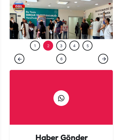
ÖZEL HABE
1
2
3
4
5
GÜNCEL
6
Şanlıurfa’da ‘Milyoner’ olmak isteyenler
akın etti!
Haber Gönder