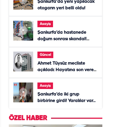
Şanlıurfa'da yeni yapılacak
otogarın yeri belli oldu!
Asayiş
Şanlıurfa’da hastanede
doğum sonrası skandal!
Anne öldü, doktor tutuklandı
Güncel
Ahmet Tüysüz mecliste
açıkladı: Hayatına son veren
daire başkanı "İsteselerdi
ölmezdim" notunu bıraktı
Asayiş
Şanlıurfa’da iki grup
birbirine girdi! Yaralılar var...
ÖZEL HABER