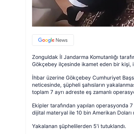
Zonguldak İl Jandarma Komutanlığı taraf
Gökçebey ilçesinde ikamet eden bir kişi, i
İhbar üzerine Gökçebey Cumhuriyet Başsav
neticesinde, şüpheli şahısların yakalanmas
toplam 7 ayrı adreste eş zamanlı operasy
Ekipler tarafından yapılan operasyonda 7 
dijital materyal ile 10 bin Amerikan Doları 
Yakalanan şüphelilerden 5'i tutuklandı.