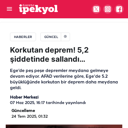
Gıda denetimlerinde temmuz ayı bilançosu: 107
bin denetim, 250 milyon...
HABERLER
GÜNCEL
Korkutan deprem! 5,2
şiddetinde sallandı…
Ege’de peş peşe depremler meydana gelmeye
devam ediyor. AFAD verilerine göre, Ege'de 5.2
büyüklüğünde korkutan bir deprem daha meydana
geldi.
Haber Merkezi
07 Haz 2025, 16:17
tarihinde yayınlandı
Güncelleme
24 Tem 2025, 01:32