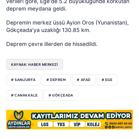
verileri göre, Ege'de 5.2 büyüklüğünde korkutan
deprem meydana geldi.
Depremin merkez üssü Ayion Oros (Yunanistan),
Gökçeada'ya uzaklığı 130.85 km.
Deprem çevre illerden de hissedildi.
KAYNAK: HABER MERKEZİ
# SANLIURFA
# DEPREM
# AFAD
# EGE
# CANAKKALE
# GÖKÇEADA