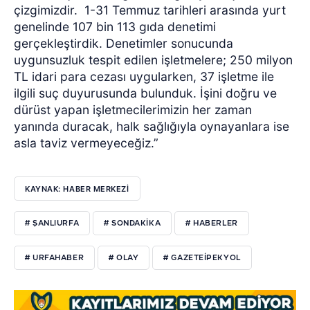
çizgimizdir.
1-31 Temmuz tarihleri arasında yurt
genelinde 107 bin 113 gıda denetimi
gerçekleştirdik. Denetimler sonucunda
uygunsuzluk tespit edilen işletmelere; 250 milyon
TL idari para cezası uygularken, 37 işletme ile
ilgili suç duyurusunda bulunduk. İşini doğru ve
dürüst yapan işletmecilerimizin her zaman
yanında duracak, halk sağlığıyla oynayanlara ise
asla taviz vermeyeceğiz.”
KAYNAK: HABER MERKEZI
# ŞANLIURFA
# SONDAKİKA
# HABERLER
# URFAHABER
# OLAY
# GAZETEİPEKYOL