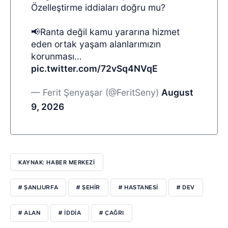
Özelleştirme iddiaları doğru mu?
📢Ranta değil kamu yararına hizmet
eden ortak yaşam alanlarımızın
korunması…
pic.twitter.com/72vSq4NVqE
— Ferit Şenyaşar (@FeritSeny)
August
9, 2026
KAYNAK: HABER MERKEZİ
# ŞANLIURFA
# ŞEHİR
# HASTANESİ
# DEV
# ALAN
# İDDİA
# ÇAĞRI