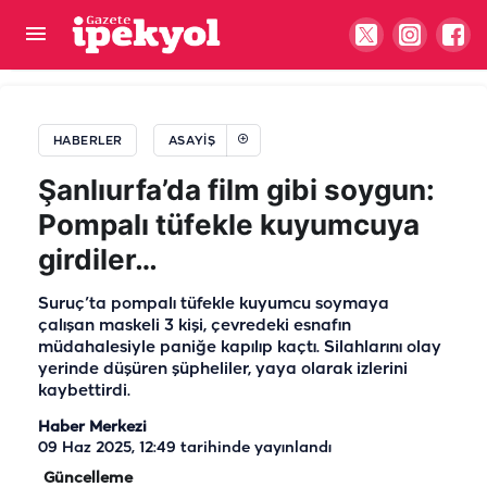
Şanlıurfa'da otomobil ile motosiklet çarpıştı: Genç
sürücü yaralandı
HABERLER
ASAYIŞ
Şanlıurfa’da film gibi soygun:
Pompalı tüfekle kuyumcuya
girdiler…
Suruç’ta pompalı tüfekle kuyumcu soymaya
çalışan maskeli 3 kişi, çevredeki esnafın
müdahalesiyle paniğe kapılıp kaçtı. Silahlarını olay
yerinde düşüren şüpheliler, yaya olarak izlerini
kaybettirdi.
Haber Merkezi
09 Haz 2025, 12:49
tarihinde yayınlandı
Güncelleme