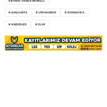
KAYNAK: HABER MERKEZI
# ŞANLIURFA
# URFAHABER
# SONDAKIKA
# HABERLER
# OLAY