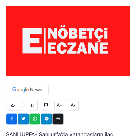
A+
A-
ŞANLIURFA- Şanlıurfa’da vatandaşların ilaç