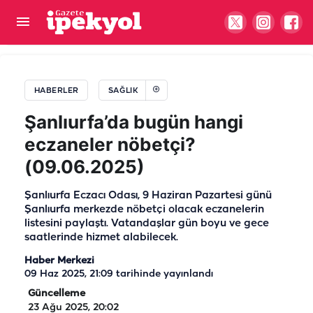
Şanlıurfa'da sistem çilesi: Hastalar başka
hastaneye gidiyor iddiası
HABERLER
SAĞLIK
Şanlıurfa’da bugün hangi
eczaneler nöbetçi?
(09.06.2025)
Şanlıurfa Eczacı Odası, 9 Haziran Pazartesi günü
Şanlıurfa merkezde nöbetçi olacak eczanelerin
listesini paylaştı. Vatandaşlar gün boyu ve gece
saatlerinde hizmet alabilecek.
Haber Merkezi
09 Haz 2025, 21:09
tarihinde yayınlandı
Güncelleme
23 Ağu 2025, 20:02