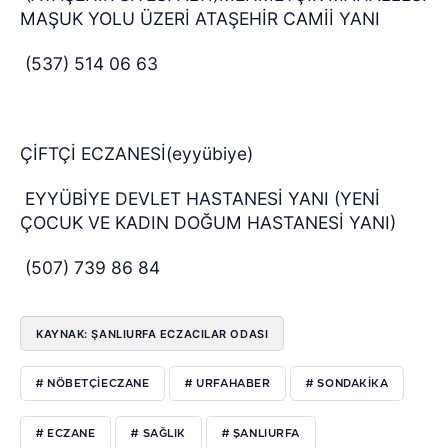
MAŞUK YOLU ÜZERİ ATAŞEHİR CAMİİ YANI
(537) 514 06 63
ÇİFTÇİ ECZANESİ(eyyübiye)
EYYÜBİYE DEVLET HASTANESİ YANI (YENİ
ÇOCUK VE KADIN DOĞUM HASTANESİ YANI)
(507) 739 86 84
KAYNAK: ŞANLIURFA ECZACILAR ODASI
# NÖBETÇIECZANE
# URFAHABER
# SONDAKIKA
# ECZANE
# SAĞLIK
# ŞANLIURFA