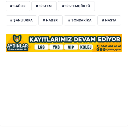
# SAĞLIK
# SISTEM
# SISTEMÇÖKTÜ
# ŞANLIURFA
# HABER
# SONDAKIKA
# HASTA