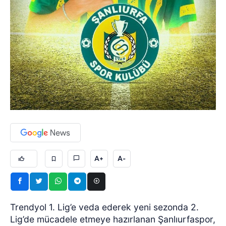
A+
A-
Trendyol 1. Lig’e veda ederek yeni sezonda 2.
Lig’de mücadele etmeye hazırlanan Şanlıurfaspor,