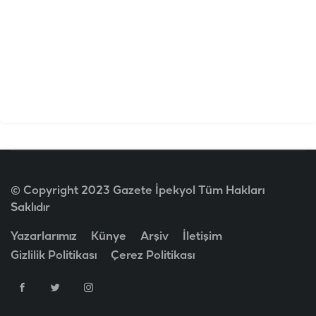
© Copyright 2023 Gazete İpekyol Tüm Hakları
Saklıdır
Yazarlarımız
Künye
Arşiv
İletişim
Gizlilik Politikası
Çerez Politikası