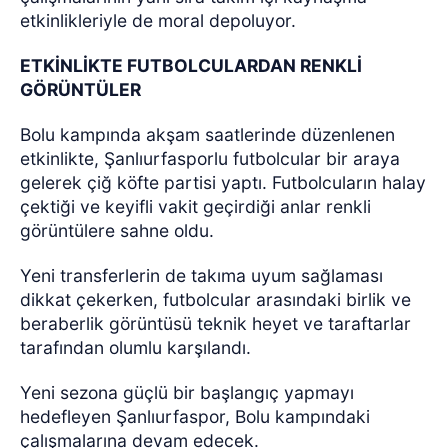
etkinlikleriyle de moral depoluyor.
ETKİNLİKTE FUTBOLCULARDAN RENKLİ
GÖRÜNTÜLER
Bolu kampında akşam saatlerinde düzenlenen
etkinlikte, Şanlıurfasporlu futbolcular bir araya
gelerek çiğ köfte partisi yaptı. Futbolcuların halay
çektiği ve keyifli vakit geçirdiği anlar renkli
görüntülere sahne oldu.
Yeni transferlerin de takıma uyum sağlaması
dikkat çekerken, futbolcular arasındaki birlik ve
beraberlik görüntüsü teknik heyet ve taraftarlar
tarafından olumlu karşılandı.
Yeni sezona güçlü bir başlangıç yapmayı
hedefleyen Şanlıurfaspor, Bolu kampındaki
çalışmalarına devam edecek.