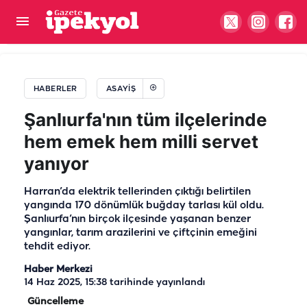
Şanlıurfa'da sebze yüklü tır alev alev yandı
HABERLER
ASAYIŞ
Şanlıurfa'nın tüm ilçelerinde
hem emek hem milli servet
yanıyor
Harran’da elektrik tellerinden çıktığı belirtilen
yangında 170 dönümlük buğday tarlası kül oldu.
Şanlıurfa’nın birçok ilçesinde yaşanan benzer
yangınlar, tarım arazilerini ve çiftçinin emeğini
tehdit ediyor.
Haber Merkezi
14 Haz 2025, 15:38
tarihinde yayınlandı
Güncelleme