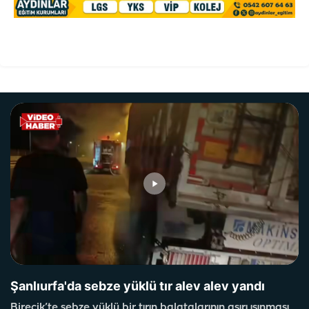
Şanlıurfa'da sebze yüklü tır alev alev yandı
Birecik’te sebze yüklü bir tırın balatalarının aşırı ısınması