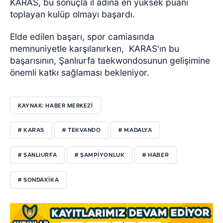
KARAS, bu sonuçla il adına en yüksek puanı
toplayan kulüp olmayı başardı.
Elde edilen başarı, spor camiasında
memnuniyetle karşılanırken, KARAS'ın bu
başarısının, Şanlıurfa taekwondosunun gelişimine
önemli katkı sağlaması bekleniyor.
KAYNAK: HABER MERKEZI
# KARAS
# TEKVANDO
# MADALYA
# ŞANLIURFA
# ŞAMPIYONLUK
# HABER
# SONDAKIKA