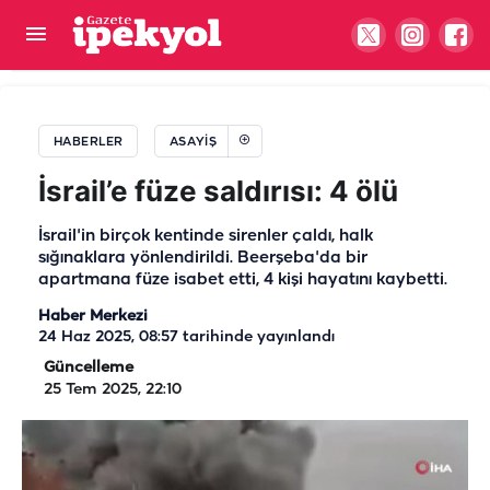
Bakan Gürlek: Yasa dışı bahiste 33 kişi hakkında
gözaltı kararı
HABERLER
ASAYIŞ
İsrail’e füze saldırısı: 4 ölü
İsrail'in birçok kentinde sirenler çaldı, halk
sığınaklara yönlendirildi. Beerşeba'da bir
apartmana füze isabet etti, 4 kişi hayatını kaybetti.
Haber Merkezi
24 Haz 2025, 08:57
tarihinde yayınlandı
Güncelleme
25 Tem 2025, 22:10