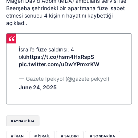
Magen David Adom (MDA) ambulans servisi ise
Beerşeba şehrindeki bir apartmana füze isabet
etmesi sonucu 4 kişinin hayatını kaybettiği
açıkladı.
İsrail’e füze saldırısı: 4
ölü
https://t.co/hsm4HxRspS
pic.twitter.com/uDwYPmxrKW
— Gazete İpekyol (@gazeteipekyol)
June 24, 2025
KAYNAK: İHA
# IRAN
# ISRAIL
# SALDIRI
# SONDAKIKA