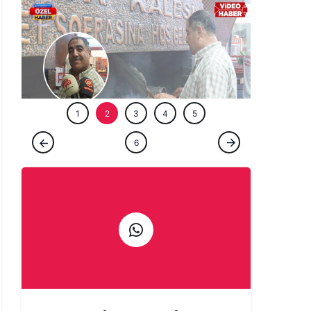
ÖZEL HABE
1
2
3
4
5
ÖZEL HABER
6
Şanlıurfa'da bir ömür ocağın başında:
Çıraklığını yapmadığın işin ustalığını
yapamazsın