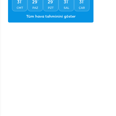
°
°
°
°
°
31
29
29
31
31
CMT
PAZ
PZT
SAL
ÇAR
Tüm hava tahminini göster