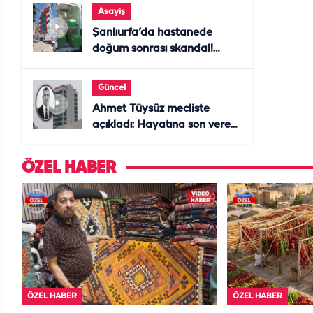
Asayiş
Şanlıurfa’da hastanede
doğum sonrası skandal!
Anne öldü, doktor tutuklandı
Güncel
Ahmet Tüysüz mecliste
açıkladı: Hayatına son veren
daire başkanı "İsteselerdi
ölmezdim" notunu bıraktı
ÖZEL HABER
ÖZEL HABER
ÖZEL HABER