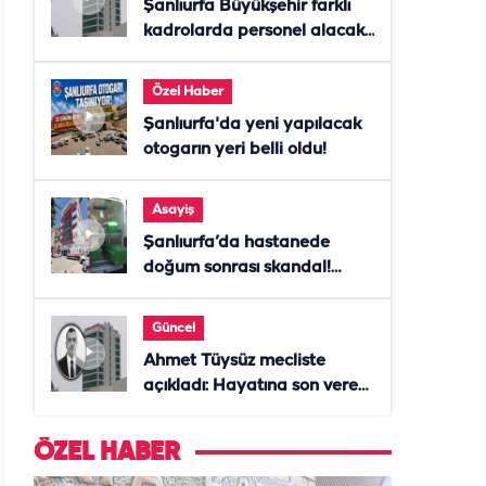
Şanlıurfa Büyükşehir farklı
kadrolarda personel alacak!
Başvurular başladı
Özel Haber
Şanlıurfa'da yeni yapılacak
otogarın yeri belli oldu!
Asayiş
Şanlıurfa’da hastanede
doğum sonrası skandal!
Anne öldü, doktor tutuklandı
Güncel
Ahmet Tüysüz mecliste
açıkladı: Hayatına son veren
daire başkanı "İsteselerdi
ölmezdim" notunu bıraktı
ÖZEL HABER