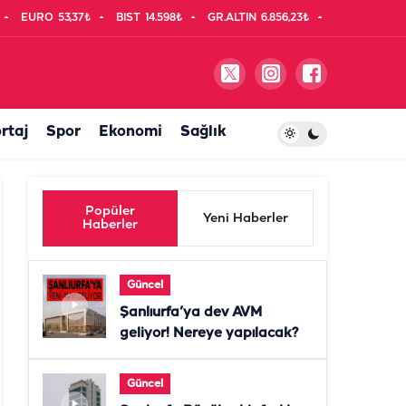
EURO
53,37₺
BIST
14.598₺
GR.ALTIN
6.856,23₺
rtaj
Spor
Ekonomi
Sağlık
Popüler
Yeni Haberler
Haberler
Güncel
Şanlıurfa’ya dev AVM
geliyor! Nereye yapılacak?
Güncel