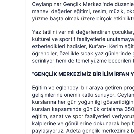
Ceylanpınar Gençlik Merkezi'nde düzenlen
manevi değerler eğitimi, resim, müzik, okç
yüzme başta olmak üzere birçok etkinlikte
Yaz tatilini verimli değerlendiren çocukla
kültürel ve sportif faaliyetlerle unutamayac
ezberledikleri hadisler, Kur'an-ı Kerim eği
öğrenciler, özellikle sıcak yaz günlerinde
serinliyor hem de temel yüzme becerileri 
“GENÇLİK MERKEZİMİZ BİR İLİM İRFA
Eğitim ve eğlenceyi bir araya getiren prog
gelişimlerine önemli katkı sunuyor. Cey
kurslarına her gün yoğun ilgi gösterildiğ
kursları kapsamında günlük ortalama 350 ö
eğitim, sanat ve spor faaliyetleri veriyor
kalplerine ve gönüllerine dokunarak hep b
paylaşıyoruz. Adeta gençlik merkezimiz b