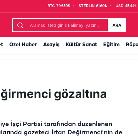
BTC
79.659$
STERLIN
61,60₺
USD
45,44₺
i
ARA
et
Özel Haber
Asayiş
Kültür Sanat
Eğitim
Röpo
eğirmenci gözaltına
ye İşçi Partisi tarafından düzenlenen
alarında gazeteci İrfan Değirmenci'nin de