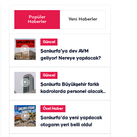
Popüler
Yeni Haberler
Haberler
Güncel
Şanlıurfa’ya dev AVM
geliyor! Nereye yapılacak?
Güncel
Şanlıurfa Büyükşehir farklı
kadrolarda personel alacak!
Başvurular başladı
Özel Haber
Şanlıurfa'da yeni yapılacak
otogarın yeri belli oldu!