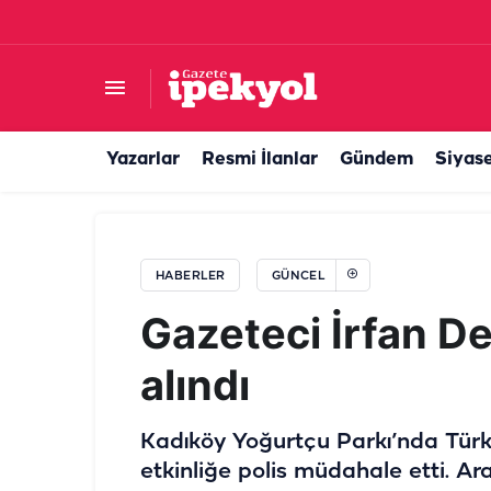
Şanlıurfa'nın sınır ilçesinde örnek eğitim model
Yazarlar
Resmi İlanlar
Gündem
Siyas
HABERLER
GÜNCEL
Gazeteci İrfan D
alındı
Kadıköy Yoğurtçu Parkı’nda Türki
etkinliğe polis müdahale etti. Ar