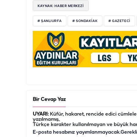
KAYNAK: HABER MERKEZI
# ŞANLIURFA
# SONDAKIAK
# GAZETECI
Bir Cevap Yaz
UYARI:
Küfür, hakaret, rencide edici cümleler 
yazılmamış,
Türkçe karakter kullanılmayan ve büyük har
E-posta hesabınız yayımlanmayacak.
Gerekl