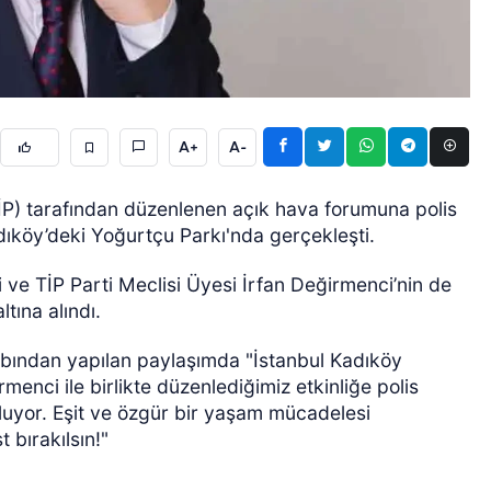
A+
A-
GÜNCEL
(TİP) tarafından düzenlenen açık hava forumuna polis
dıköy’deki Yoğurtçu Parkı'nda gerçekleşti.
ve TİP Parti Meclisi Üyesi İrfan Değirmenci’nin de
tına alındı.
sabından yapılan paylaşımda "İstanbul Kadıköy
enci ile birlikte düzenlediğimiz etkinliğe polis
luyor. Eşit ve özgür bir yaşam mücadelesi
 bırakılsın!"