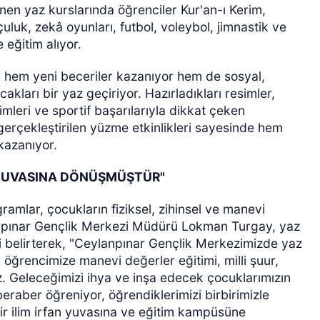
en yaz kurslarında öğrenciler Kur'an-ı Kerim,
uluk, zekâ oyunları, futbol, voleybol, jimnastik ve
 eğitim alıyor.
r, hem yeni beceriler kazanıyor hem de sosyal,
akları bir yaz geçiriyor. Hazırladıkları resimler,
timleri ve sportif başarılarıyla dikkat çeken
 gerçekleştirilen yüzme etkinlikleri sayesinde hem
kazanıyor.
N YUVASINA DÖNÜŞMÜŞTÜR"
ramlar, çocukların fiziksel, zihinsel ve manevi
lanpınar Gençlik Merkezi Müdürü Lokman Turgay, yaz
ini belirterek, "Ceylanpınar Gençlik Merkezimizde yaz
ğrencimize manevi değerler eğitimi, milli şuur,
uz. Geleceğimizi ihya ve inşa edecek çocuklarımızın
eraber öğreniyor, öğrendiklerimizi birbirimizle
ir ilim irfan yuvasına ve eğitim kampüsüne