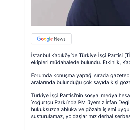
İstanbul Kadıköy’de Türkiye İşçi Partisi 
ekipleri müdahalede bulundu. Etkinlik, Ka
Forumda konuşma yaptığı sırada gazeteci 
aralarında bulunduğu çok sayıda kişi gözal
Türkiye İşçi Partisi'nin sosyal medya he
Yoğurtçu Parkı’nda PM üyemiz İrfan Değirm
hukuksuzca abluka ve gözaltı işlemi uygu
susturulamaz, yoldaşlarımız derhal serbest