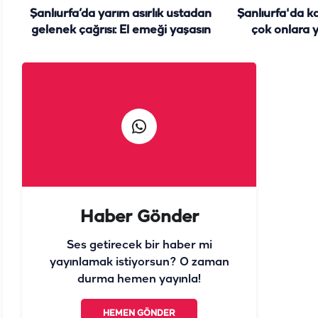
Şanlıurfa’da yarım asırlık ustadan
Şanlıurfa'da k
gelenek çağrısı: El emeği yaşasın
çok onlara y
damlar yine
Haber Gönder
Ses getirecek bir haber mi
yayınlamak istiyorsun? O zaman
durma hemen yayınla!
HEMEN GÖNDER