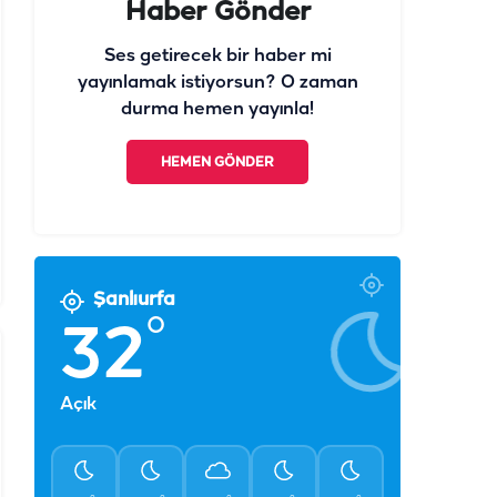
Haber Gönder
Ses getirecek bir haber mi
yayınlamak istiyorsun? O zaman
durma hemen yayınla!
HEMEN GÖNDER
Şanlıurfa
°
32
Açık