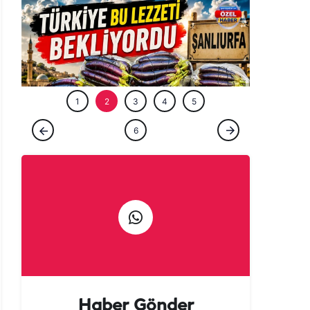
ÖZEL HABE
1
2
3
4
5
ÖZEL HABER
6
Tarladan patlıcan kebabına uzanan lezzet
yolculuğu başladı!
Haber Gönder