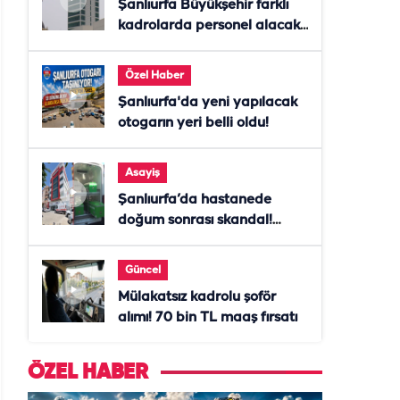
Şanlıurfa Büyükşehir farklı
kadrolarda personel alacak!
Başvurular başladı
Özel Haber
Şanlıurfa'da yeni yapılacak
otogarın yeri belli oldu!
Asayiş
Şanlıurfa’da hastanede
doğum sonrası skandal!
Anne öldü, doktor tutuklandı
Güncel
Mülakatsız kadrolu şoför
alımı! 70 bin TL maaş fırsatı
ÖZEL HABER