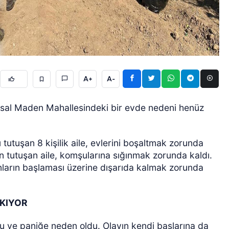
A+
A-
ÖZEL HABER
kırsal Maden Mahallesindeki bir evde nedeni henüz
 tutuşan 8 kişilik aile, evlerini boşaltmak zorunda
den tutuşan aile, komşularına sığınmak zorunda kaldı.
nların başlaması üzerine dışarıda kalmak zorunda
IKIYOR
u ve paniğe neden oldu. Olayın kendi başlarına da