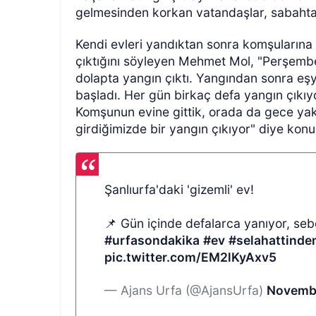
gelmesinden korkan vatandaşlar, sabahta
Kendi evleri yandıktan sonra komşularına 
çıktığını söyleyen Mehmet Mol, "Perşembe
dolapta yangın çıktı. Yangından sonra eşya
başladı. Her gün birkaç defa yangın çıkıy
Komşunun evine gittik, orada da gece yakt
girdiğimizde bir yangın çıkıyor" diye konu
Şanlıurfa'daki 'gizemli' ev!
📌 Gün içinde defalarca yanıyor, seb
#urfasondakika
#ev
#selahattinde
pic.twitter.com/EM2lKyAxv5
— Ajans Urfa (@AjansUrfa)
Novembe