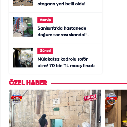
otogarın yeri belli oldu!
Asayiş
Şanlıurfa’da hastanede
doğum sonrası skandal!
Anne öldü, doktor tutuklandı
Güncel
Mülakatsız kadrolu şoför
alımı! 70 bin TL maaş fırsatı
ÖZEL HABER