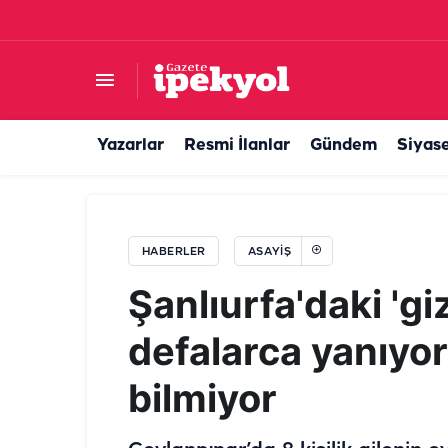
Şanlıurfa’da zincirleme kaza! Araçlar şarampo
Yazarlar
Resmi İlanlar
Gündem
Siyas
HABERLER
ASAYIŞ
Şanlıurfa'daki 'gi
defalarca yanıyor
bilmiyor