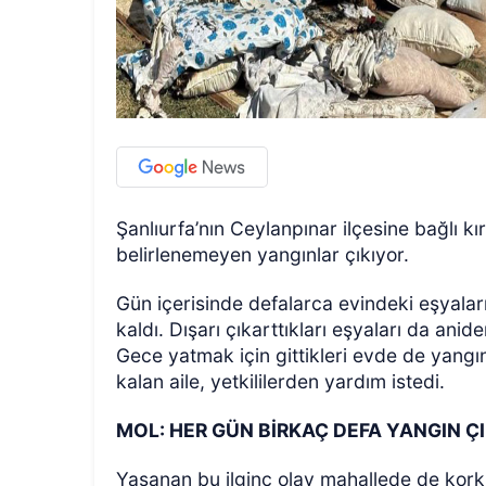
Şanlıurfa’nın Ceylanpınar ilçesine bağlı 
belirlenemeyen yangınlar çıkıyor.
Gün içerisinde defalarca evindeki eşyaları
kaldı. Dışarı çıkarttıkları eşyaları da ani
Gece yatmak için gittikleri evde de yangı
kalan aile, yetkililerden yardım istedi.
MOL: HER GÜN BİRKAÇ DEFA YANGIN Ç
Yaşanan bu ilginç olay mahallede de kork