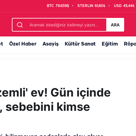
BTC
79.659$
STERLIN
61,60₺
USD
45,44₺
le savruldu
ARA
et
Özel Haber
Asayiş
Kültür Sanat
Eğitim
Röpo
zemli' ev! Gün içinde
, sebebini kimse