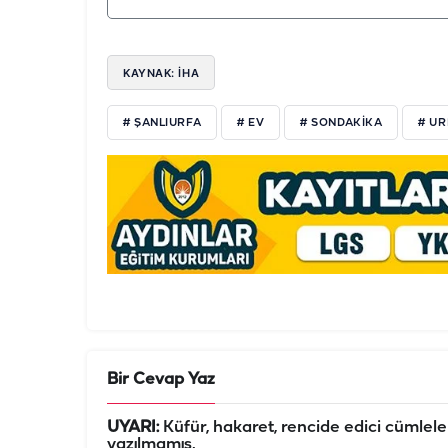
KAYNAK: İHA
# ŞANLIURFA
# EV
# SONDAKİKA
# U
Bir Cevap Yaz
UYARI:
Küfür, hakaret, rencide edici cümleler 
yazılmamış,