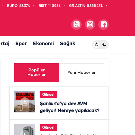
EURO
53,37₺
BIST
14.598₺
GR.ALTIN
6.856,23₺
rtaj
Spor
Ekonomi
Sağlık
Popüler
Yeni Haberler
Haberler
Güncel
Şanlıurfa’ya dev AVM
geliyor! Nereye yapılacak?
Güncel