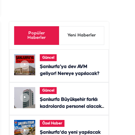
Popüler
Yeni Haberler
Haberler
Güncel
Şanlıurfa’ya dev AVM
geliyor! Nereye yapılacak?
Güncel
Şanlıurfa Büyükşehir farklı
kadrolarda personel alacak!
Başvurular başladı
Özel Haber
Şanlıurfa'da yeni yapılacak