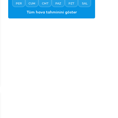
PER
CUM
CMT
PAZ
PZT
SAL
Tüm hava tahminini göster