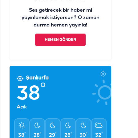
Ses getirecek bir haber mi
yayınlamak istiyorsun? O zaman
durma hemen yayınla!
HEMEN GÖNDER
Şanlıurfa
°
38
Açık
°
°
°
°
°
°
38
28
29
28
30
32