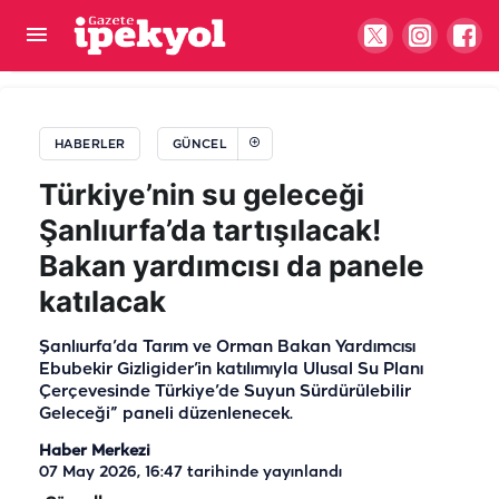
Şanlıurfa’da bu geceyi kaçıran çok üzülür:
Gökyüzüne bakan gözlerini alamayacak
HABERLER
GÜNCEL
Türkiye’nin su geleceği
Şanlıurfa’da tartışılacak!
Bakan yardımcısı da panele
katılacak
Şanlıurfa’da Tarım ve Orman Bakan Yardımcısı
Ebubekir Gizligider’in katılımıyla Ulusal Su Planı
Çerçevesinde Türkiye’de Suyun Sürdürülebilir
Geleceği” paneli düzenlenecek.
Haber Merkezi
07 May 2026, 16:47
tarihinde yayınlandı