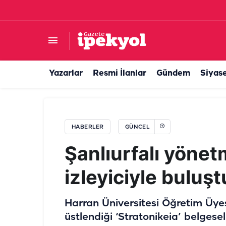
50 yıllık Türk şirketi satılıyor! Dubai’den milyarlı
Yazarlar
Resmi İlanlar
Gündem
Siyas
HABERLER
GÜNCEL
Şanlıurfalı yönet
izleyiciyle buluşt
Harran Üniversitesi Öğretim Üyes
üstlendiği ‘Stratonikeia’ belgeseli