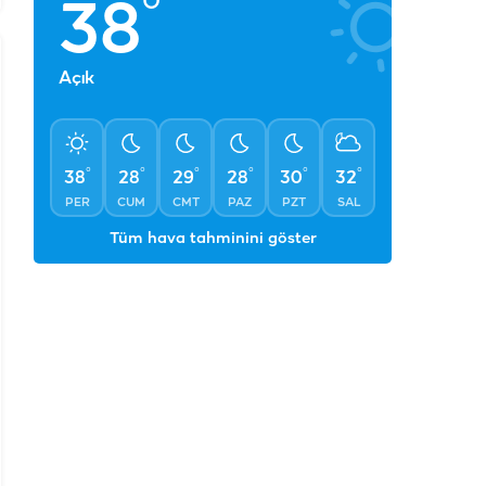
°
38
Açık
°
°
°
°
°
°
38
28
29
28
30
32
PER
CUM
CMT
PAZ
PZT
SAL
Tüm hava tahminini göster