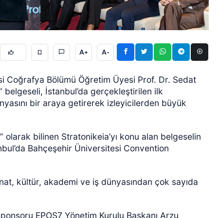
A+
A-
si Coğrafya Bölümü Öğretim Üyesi Prof. Dr. Sedat
belgeseli, İstanbul’da gerçekleştirilen ilk
ÖZEL HABER
yasını bir araya getirerek izleyicilerden büyük
 olarak bilinen Stratonikeia’yı konu alan belgeselin
anbul’da Bahçeşehir Üniversitesi Convention
nat, kültür, akademi ve iş dünyasından çok sayıda
n sponsoru EPOS7 Yönetim Kurulu Başkanı Arzu