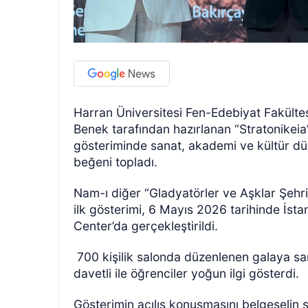
Harran Üniversitesi Fen-Edebiyat Fakülte
Benek tarafından hazırlanan “Stratonikeia” 
gösteriminde sanat, akademi ve kültür dün
beğeni topladı.
Nam-ı diğer “Gladyatörler ve Aşklar Şehri”
ilk gösterimi, 6 Mayıs 2026 tarihinde İst
Center’da gerçekleştirildi.
700 kişilik salonda düzenlenen galaya sa
davetli ile öğrenciler yoğun ilgi gösterdi.
Gösterimin açılış konuşmasını belgeseli