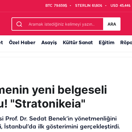
BTC
79.659$
STERLIN
61,60₺
USD
45,44₺
k teklif
ARA
et
Özel Haber
Asayiş
Kültür Sanat
Eğitim
Röpo
menin yeni belgeseli
u! "Stratonikeia"
i Prof. Dr. Sedat Benek’in yönetmenliğini
, İstanbul’da ilk gösterimini gerçekleştirdi.