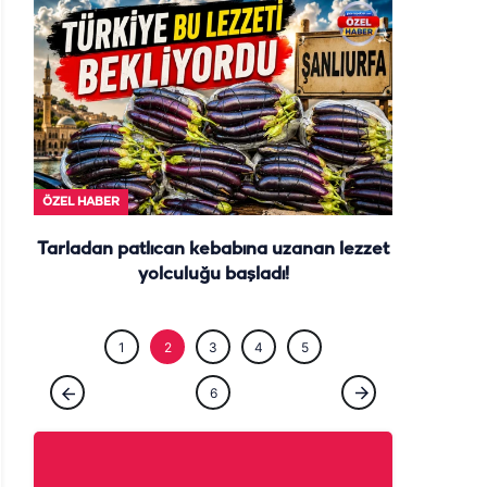
ÖZEL HABE
ÖZEL HABER
Tarladan patlıcan kebabına uzanan lezzet
yolculuğu başladı!
1
2
3
4
5
6