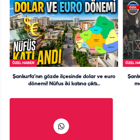
ÖZEL HABER
ÖZEL H
Şanlıurfa’nın gözde ilçesinde dolar ve euro
Şanlı
dönemi! Nüfus iki katına çıktı…
me