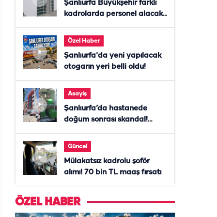
Şanlıurfa Büyükşehir farklı
kadrolarda personel alacak!
Başvurular başladı
Özel Haber
Şanlıurfa'da yeni yapılacak
otogarın yeri belli oldu!
Asayiş
Şanlıurfa’da hastanede
doğum sonrası skandal!
Anne öldü, doktor tutuklandı
Güncel
Mülakatsız kadrolu şoför
alımı! 70 bin TL maaş fırsatı
ÖZEL HABER