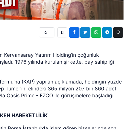
ren Kervansaray Yatırım Holding’in çoğunluk
ladı. 1976 yılında kurulan şirkette, pay sahipliği
formu’na (KAP) yapılan açıklamada, holdingin yüzde
p Tümer’in, elindeki 365 milyon 207 bin 860 adet
a Oasis Prime - FZCO ile görüşmelere başladığı
KEN HAREKETLİLİK
in Borsa İstanbul’da işlem gören hisselerinde son