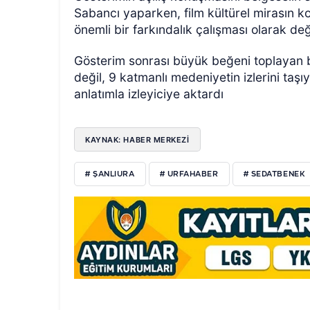
Sabancı yaparken, film kültürel mirasın 
önemli bir farkındalık çalışması olarak değ
Gösterim sonrası büyük beğeni toplayan be
değil, 9 katmanlı medeniyetin izlerini taşı
anlatımla izleyiciye aktardı
KAYNAK: HABER MERKEZI
# ŞANLIURA
# URFAHABER
# SEDATBENEK