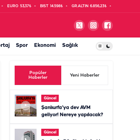
EURO
53,37₺
BIST
14.598₺
GR.ALTIN
6.856,23₺
rtaj
Spor
Ekonomi
Sağlık
Popüler
Yeni Haberler
Haberler
Güncel
Şanlıurfa’ya dev AVM
geliyor! Nereye yapılacak?
Güncel