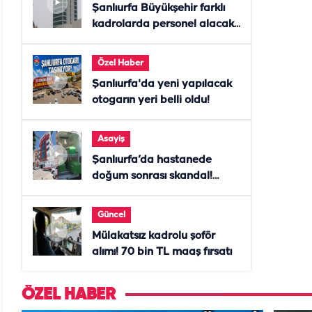
Şanlıurfa Büyükşehir farklı
kadrolarda personel alacak!
Başvurular başladı
Özel Haber
Şanlıurfa'da yeni yapılacak
otogarın yeri belli oldu!
Asayiş
Şanlıurfa’da hastanede
doğum sonrası skandal!
Anne öldü, doktor tutuklandı
Güncel
Mülakatsız kadrolu şoför
alımı! 70 bin TL maaş fırsatı
ÖZEL HABER