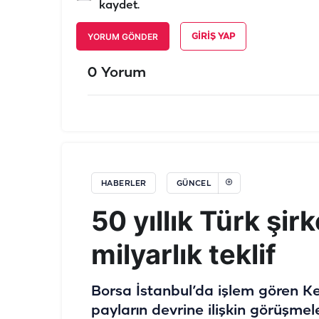
kaydet.
YORUM GÖNDER
GIRIŞ YAP
0 Yorum
HABERLER
GÜNCEL
50 yıllık Türk şir
milyarlık teklif
Borsa İstanbul’da işlem gören K
payların devrine ilişkin görüşmel