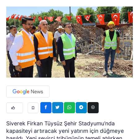
Siverek Firkan Tüysüz Şehir Stadyumu’nda
kapasiteyi artıracak yeni yatırım için düğmeye
basıldı. Yeni seyirci tribününün temeli atılırken,