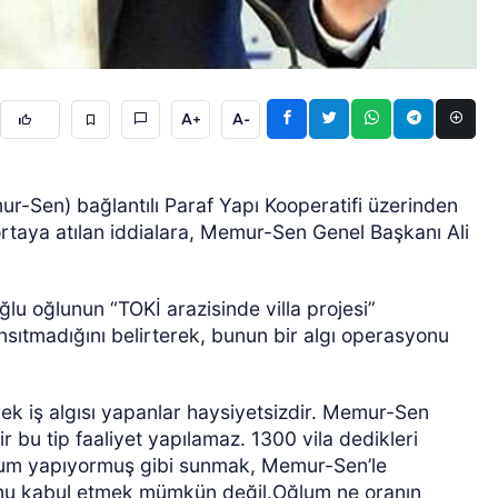
A+
A-
-Sen) bağlantılı Paraf Yapı Kooperatifi üzerinden
ÖZEL HABER
 ortaya atılan iddialara, Memur-Sen Genel Başkanı Ali
lu oğlunun “TOKİ arazisinde villa projesi”
yansıtmadığını belirterek, bunun bir algı operasyonu
ek iş algısı yapanlar haysiyetsizdir. Memur-Sen
r bu tip faaliyet yapılamaz. 1300 vila dedikleri
oğlum yapıyormuş gibi sunmak, Memur-Sen’le
Bunu kabul etmek mümkün değil.Oğlum ne oranın