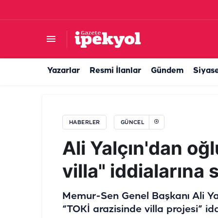
Şanlıurfa'da sıcaktan kaçanlara park engeli! "
Yazarlar
Resmi İlanlar
Gündem
Siyas
HABERLER
GÜNCEL
Ali Yalçın'dan oğ
villa" iddialarına 
Memur-Sen Genel Başkanı Ali Yal
“TOKİ arazisinde villa projesi” id