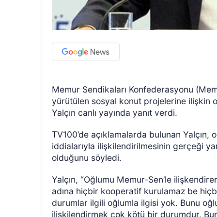
Memur Sendikaları Konfederasyonu (Memur
yürütülen sosyal konut projelerine ilişkin
Yalçın canlı yayında yanıt verdi.
TV100’de açıklamalarda bulunan Yalçın, oğ
iddialarıyla ilişkilendirilmesinin gerçeği 
olduğunu söyledi.
Yalçın, “Oğlumu Memur-Sen’le ilişkendirer
adına hiçbir kooperatif kurulamaz be hiçbi
durumlar ilgili oğlumla ilgisi yok. Bunu 
ilişkilendirmek çok kötü bir durumdur. 