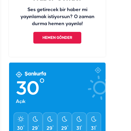
Ses getirecek bir haber mi
yayınlamak istiyorsun? O zaman
durma hemen yayınla!
HEMEN GÖNDER
Şanlıurfa
°
30
Açık
°
°
°
°
°
°
30
29
29
29
31
31