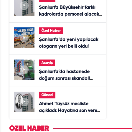
Şanlıurfa Büyükşehir farklı
kadrolarda personel alacak!
Başvurular başladı
Özel Haber
Şanlıurfa'da yeni yapılacak
otogarın yeri belli oldu!
Asayiş
Şanlıurfa’da hastanede
doğum sonrası skandal!
Anne öldü, doktor tutuklandı
Güncel
Ahmet Tüysüz mecliste
açıkladı: Hayatına son veren
daire başkanı "İsteselerdi
ölmezdim" notunu bıraktı
ÖZEL HABER