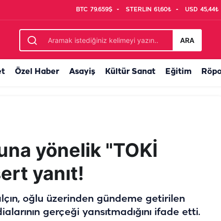
BTC
79.659$
STERLIN
61,60₺
USD
45,44₺
Nefes almak istiyoruz, onda da sulama yapılıyor”
ARA
et
Özel Haber
Asayiş
Kültür Sanat
Eğitim
Röpo
luna yönelik "TOKİ
sert yanıt!
çın, oğlu üzerinden gündeme getirilen
dialarının gerçeği yansıtmadığını ifade etti.