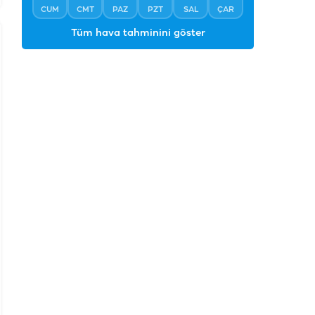
CUM
CMT
PAZ
PZT
SAL
ÇAR
Tüm hava tahminini göster