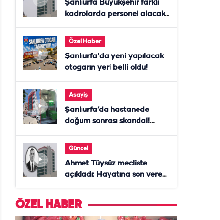
Şanlıurfa Büyükşehir farklı
kadrolarda personel alacak!
Başvurular başladı
Özel Haber
Şanlıurfa'da yeni yapılacak
otogarın yeri belli oldu!
Asayiş
Şanlıurfa’da hastanede
doğum sonrası skandal!
Anne öldü, doktor tutuklandı
Güncel
Ahmet Tüysüz mecliste
açıkladı: Hayatına son veren
daire başkanı "İsteselerdi
ölmezdim" notunu bıraktı
ÖZEL HABER