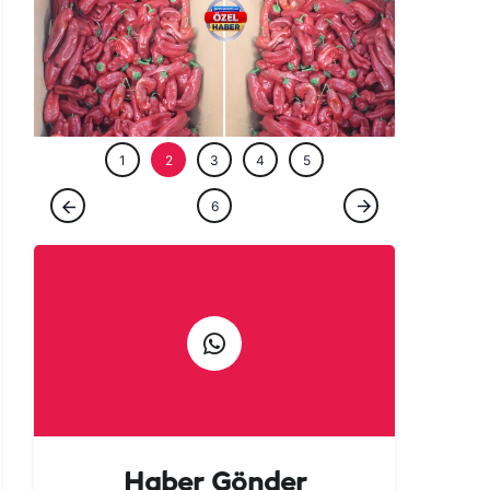
ÖZEL HABE
1
2
3
4
5
ÖZEL HABER
6
Urfalılara kötü haber: Acısı yetmedi, fiyatı
da yakıyor!
Haber Gönder