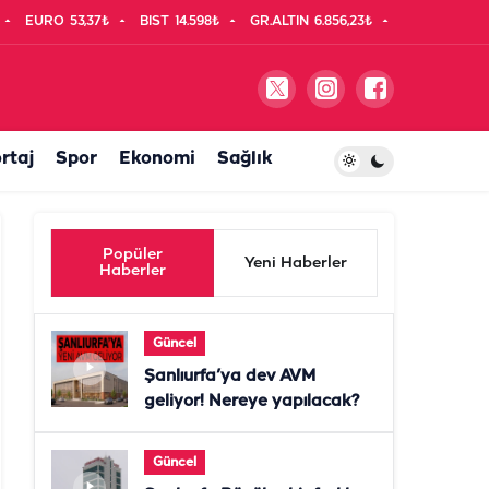
EURO
53,37₺
BIST
14.598₺
GR.ALTIN
6.856,23₺
rtaj
Spor
Ekonomi
Sağlık
Popüler
Yeni Haberler
Haberler
Güncel
Şanlıurfa’ya dev AVM
geliyor! Nereye yapılacak?
Güncel