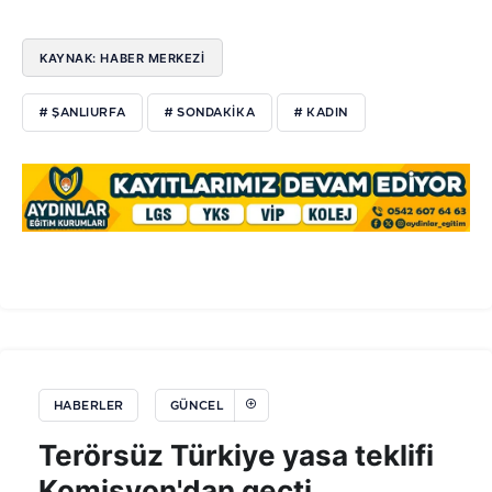
KAYNAK: HABER MERKEZİ
# ŞANLIURFA
# SONDAKIKA
# KADIN
HABERLER
GÜNCEL
Terörsüz Türkiye yasa teklifi
Komisyon'dan geçti