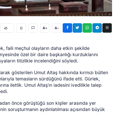
A+
A-
, faili meçhul olayların daha etkin şekilde
ÖZEL HABER
nyesinde özel bir daire başkanlığı kurduklarını
ların titizlikle incelendiğini söyledi.
olarak gösterilen Umut Altaş hakkında kırmızı bülten
larıyla temasların sürdüğünü ifade etti. Gürlek,
 ilettik. Umut Altaş’ın iadesini ivedilikle talep
dedi.
adan önce görüştüğü son kişiler arasında yer
enin soruşturmanın aydınlatılması açısından büyük