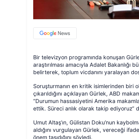
Bir televizyon programında konuşan Gürlek
araştırılması amacıyla Adalet Bakanlığı bü
belirterek, toplum vicdanını yaralayan dosya
Soruşturmanın en kritik isimlerinden biri 
çıkarıldığını açıklayan Gürlek, ABD makam
“Durumun hassasiyetini Amerika makamlarına
ettik. Süreci anlık olarak takip ediyoruz” 
Umut Altaş’ın, Gülistan Doku’nun kaybolm
aldığını vurgulayan Gürlek, vereceği ifad
önem taşıdığını söyledi.