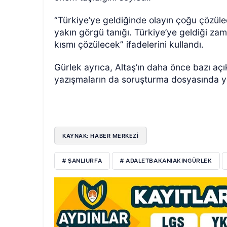
“Türkiye’ye geldiğinde olayın çoğu çözül
yakın görgü tanığı. Türkiye’ye geldiği 
kısmı çözülecek” ifadelerini kullandı.
Gürlek ayrıca, Altaş’ın daha önce bazı aç
yazışmaların da soruşturma dosyasında yer 
KAYNAK: HABER MERKEZİ
# ŞANLIURFA
# ADALETBAKANIAKINGÜRLEK