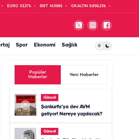
EURO
53,37₺
BIST
14.598₺
GR.ALTIN
6.856,23₺
rtaj
Spor
Ekonomi
Sağlık
Popüler
Yeni Haberler
Haberler
Güncel
Şanlıurfa’ya dev AVM
geliyor! Nereye yapılacak?
Güncel