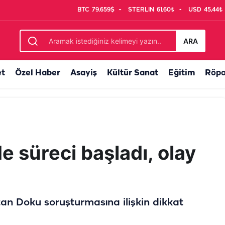
BTC
79.659$
STERLIN
61,60₺
USD
45,44₺
netimlerinde temmuz ayı bilançosu: 107 bin denetim, 250 milyon...
ARA
et
Özel Haber
Asayiş
Kültür Sanat
Eğitim
Röpo
e süreci başladı, olay
tan Doku soruşturmasına ilişkin dikkat