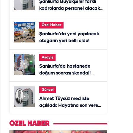
Şanlıurfa Büyükşehir farklı
kadrolarda personel alacak!
Başvurular başladı
Özel Haber
Şanlıurfa'da yeni yapılacak
otogarın yeri belli oldu!
Asayiş
Şanlıurfa’da hastanede
doğum sonrası skandal!
Anne öldü, doktor tutuklandı
Güncel
Ahmet Tüysüz mecliste
açıkladı: Hayatına son veren
daire başkanı "İsteselerdi
ölmezdim" notunu bıraktı
ÖZEL HABER