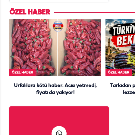
ÖZEL HABER
ÖZEL HABER
ÖZEL HABER
Urfalılara kötü haber: Acısı yetmedi,
Tarladan 
fiyatı da yakıyor!
lezze