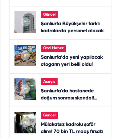
Güncel
Şanlıurfa Büyükşehir farklı
kadrolarda personel alacak!
Başvurular başladı
Özel Haber
Şanlıurfa'da yeni yapılacak
otogarın yeri belli oldu!
Asayiş
Şanlıurfa’da hastanede
doğum sonrası skandal!
Anne öldü, doktor tutuklandı
Güncel
Mülakatsız kadrolu şoför
alımı! 70 bin TL maaş fırsatı