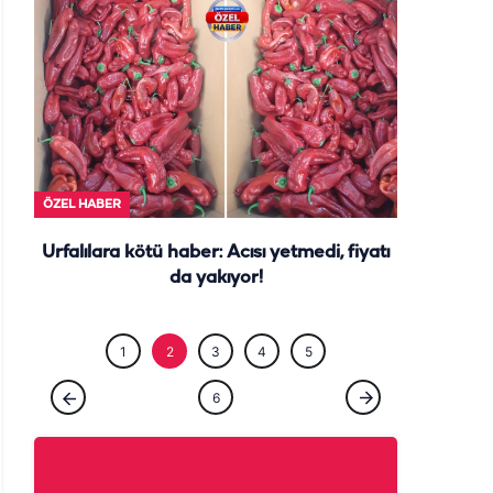
ÖZEL HABE
ÖZEL HABER
Urfalılara kötü haber: Acısı yetmedi, fiyatı
da yakıyor!
1
2
3
4
5
6