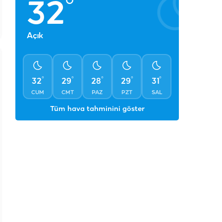
°
32
Açık
°
°
°
°
°
32
29
28
29
31
CUM
CMT
PAZ
PZT
SAL
Tüm hava tahminini göster