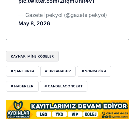
pic.twitter.com/2RqmOhR4vT
— Gazete İpekyol (@gazeteipekyol)
May 8, 2026
KAYNAK: MİNE KÖSELER
# ŞANLIURFA
# URFAHABER
# SONDAKIKA
# HABERLER
# CANDELACONCERT