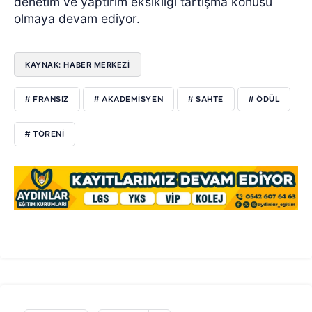
denetim ve yaptırım eksikliği tartışma konusu
olmaya devam ediyor.
KAYNAK: HABER MERKEZİ
# FRANSIZ
# AKADEMİSYEN
# SAHTE
# ÖDÜL
# TÖRENİ