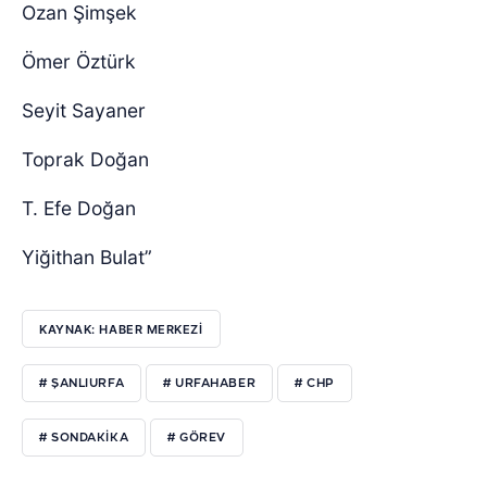
Ozan Şimşek
Ömer Öztürk
Seyit Sayaner
Toprak Doğan
T. Efe Doğan
Yiğithan Bulat”
KAYNAK: HABER MERKEZI
# ŞANLIURFA
# URFAHABER
# CHP
# SONDAKIKA
# GÖREV