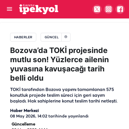
Şanlıurfalı başkana CHP Genel Merkezi’nde
önemli görev
HABERLER
GÜNCEL
Bozova’da TOKİ projesinde
mutlu son! Yüzlerce ailenin
yuvasına kavuşacağı tarih
belli oldu
TOKİ tarafından Bozova yapımı tamamlanan 575
konutluk projede teslim süreci için geri sayım
başladı. Hak sahiplerine konut teslim tarihi netleşti.
Haber Merkezi
08 May 2026, 14:02
tarihinde yayınlandı
Güncelleme