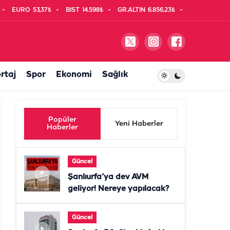
EURO
53,37₺
BIST
14.598₺
GR.ALTIN
6.856,23₺
rtaj
Spor
Ekonomi
Sağlık
Popüler
Yeni Haberler
Haberler
Güncel
Şanlıurfa’ya dev AVM
geliyor! Nereye yapılacak?
Güncel