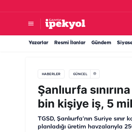
GİB 860 personel ala
Yazarlar
Resmi İlanlar
Gündem
Siyas
HABERLER
GÜNCEL
Şanlıurfa sınırın
bin kişiye iş, 5 m
TGSD, Şanlıurfa’nın Suriye sınır k
planladığı üretim havzalarıyla 250