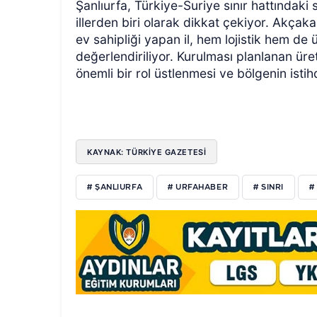
Şanlıurfa, Türkiye-Suriye sınır hattındak
illerden biri olarak dikkat çekiyor. Akçaka
ev sahipliği yapan il, hem lojistik hem de 
değerlendiriliyor. Kurulması planlanan üret
önemli bir rol üstlenmesi ve bölgenin istih
KAYNAK: TÜRKIYE GAZETESI
# ŞANLIURFA
# URFAHABER
# SINRI
#