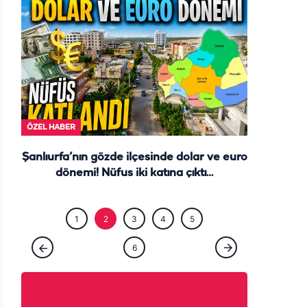
ÖZEL HABE
ÖZEL HABER
Şanlıurfa’nın gözde ilçesinde dolar ve euro
dönemi! Nüfus iki katına çıktı…
1
2
3
4
5
6