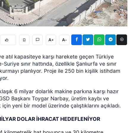
A+
A-
ÖZEL HABER
ve atıl kapasiteye karşı harekete geçen Türkiye
uriye sınır hattında, özellikle Şanlıurfa ve sınır
rmayı planlıyor. Proje ile 250 bin kişilik istihdam
yor.
klaşık 6 milyar dolarlık makine parkına karşı hazır
 TGSD Başkanı Toygar Narbay, üretim kaybı ve
için yeni bir model üzerinde çalıştıklarını açıkladı.
5 MİLYAR DOLAR İHRACAT HEDEFLENİYOR
 kilometrelik hat boyunca ve 30 kilometre