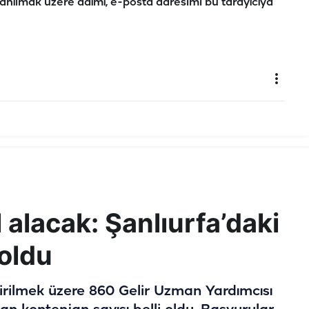
anılmak üzere adımı, e-posta adresimi bu tarayıcıya
alacak: Şanlıurfa’daki
 oldu
dirilmek üzere 860 Gelir Uzman Yardımcısı