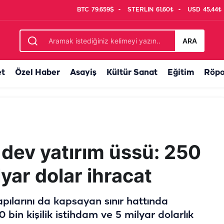
BTC
79.659$
STERLIN
61,60₺
USD
45,44₺
cak: Şanlıurfa’daki kadro sayısı belli oldu
ARA
et
Özel Haber
Asayiş
Kültür Sanat
Eğitim
Röpo
a dev yatırım üssü: 250
ilyar dolar ihracat
apılarını da kapsayan sınır hattında
 bin kişilik istihdam ve 5 milyar dolarlık