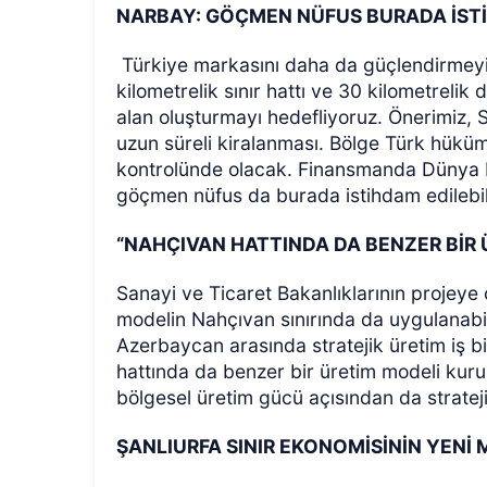
NARBAY: GÖÇMEN NÜFUS BURADA İSTİ
Türkiye markasını daha da güçlendirmeyi 
kilometrelik sınır hattı ve 30 kilometrelik 
alan oluşturmayı hedefliyoruz. Önerimiz, 
uzun süreli kiralanması. Bölge Türk hükü
kontrolünde olacak. Finansmanda Dünya Ba
göçmen nüfus da burada istihdam edilebil
“NAHÇIVAN HATTINDA DA BENZER BİR 
Sanayi ve Ticaret Bakanlıklarının projeye
modelin Nahçıvan sınırında da uygulanabilec
Azerbaycan arasında stratejik üretim iş bir
hattında da benzer bir üretim modeli kurula
bölgesel üretim gücü açısından da stratej
ŞANLIURFA SINIR EKONOMİSİNİN YENİ