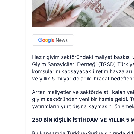
Hazır giyim sektöründeki maliyet baskısı 
Giyim Sanayicileri Derneği (TGSD) Türkiye-S
komşularını kapsayacak üretim havzaları ku
ve yıllık 5 milyar dolarlık ihracat hedefleni
Artan maliyetler ve sektörde atıl kalan ya
giyim sektöründen yeni bir hamle geldi.
yatırımların yurt dışına kaymasını önlemek 
250 BİN KİŞİLİK İSTİHDAM VE YILLIK 
Bu kapsamda Türkiye-Suriye sınırında 444