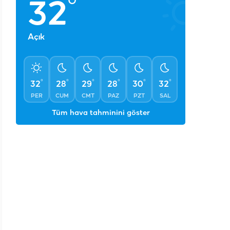
°
32
Açık
°
°
°
°
°
°
32
28
29
28
30
32
PER
CUM
CMT
PAZ
PZT
SAL
Tüm hava tahminini göster