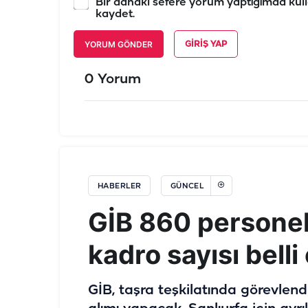
Bir dahaki sefere yorum yaptığımda kull
kaydet.
YORUM GÖNDER
GIRIŞ YAP
0 Yorum
HABERLER
GÜNCEL
GİB 860 personel 
kadro sayısı belli
GİB, taşra teşkilatında görevlen