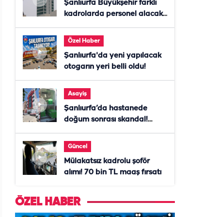
Şanlıurfa Büyükşehir farklı
kadrolarda personel alacak!
Başvurular başladı
Özel Haber
Şanlıurfa'da yeni yapılacak
otogarın yeri belli oldu!
Asayiş
Şanlıurfa’da hastanede
doğum sonrası skandal!
Anne öldü, doktor tutuklandı
Güncel
Mülakatsız kadrolu şoför
alımı! 70 bin TL maaş fırsatı
ÖZEL HABER