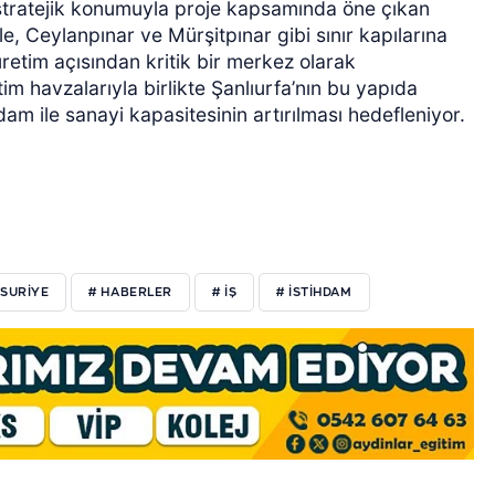
i stratejik konumuyla proje kapsamında öne çıkan
le, Ceylanpınar ve Mürşitpınar gibi sınır kapılarına
üretim açısından kritik bir merkez olarak
im havzalarıyla birlikte Şanlıurfa’nın bu yapıda
dam ile sanayi kapasitesinin artırılması hedefleniyor.
 SURIYE
# HABERLER
# IŞ
# ISTIHDAM