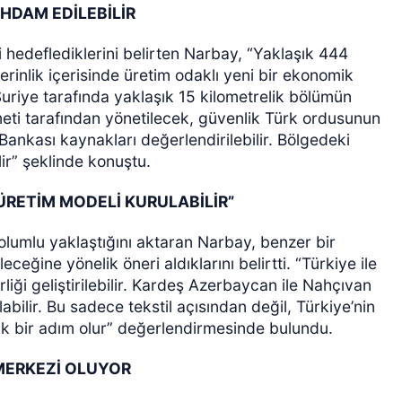
HDAM EDİLEBİLİR
hedeflediklerini belirten Narbay, “Yaklaşık 444
derinlik içerisinde üretim odaklı yeni bir ekonomik
Suriye tarafında yaklaşık 15 kilometrelik bölümün
meti tarafından yönetilecek, güvenlik Türk ordusunun
nkası kaynakları değerlendirilebilir. Bölgedeki
ir” şeklinde konuştu.
ÜRETİM MODELİ KURULABİLİR”
 olumlu yaklaştığını aktaran Narbay, benzer bir
eğine yönelik öneri aldıklarını belirtti. “Türkiye ile
liği geliştirilebilir. Kardeş Azerbaycan ile Nahçıvan
bilir. Bu sadece tekstil açısından değil, Türkiye’nin
ik bir adım olur” değerlendirmesinde bulundu.
 MERKEZİ OLUYOR