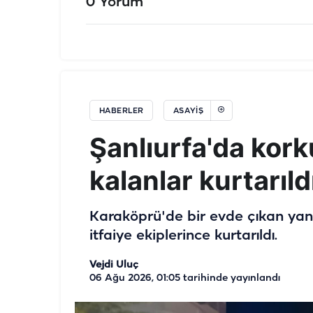
0 Yorum
HABERLER
ASAYIŞ
Şanlıurfa'da kor
kalanlar kurtarıldı
Karaköprü'de bir evde çıkan yan
itfaiye ekiplerince kurtarıldı.
Vejdi Uluç
06 Ağu 2026, 01:05
tarihinde yayınlandı