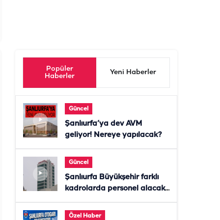
Popüler
Yeni Haberler
Haberler
Güncel
Şanlıurfa’ya dev AVM
geliyor! Nereye yapılacak?
Güncel
Şanlıurfa Büyükşehir farklı
kadrolarda personel alacak!
Başvurular başladı
Özel Haber