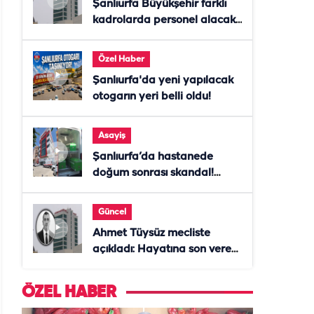
Şanlıurfa Büyükşehir farklı
kadrolarda personel alacak!
Başvurular başladı
Özel Haber
Şanlıurfa'da yeni yapılacak
otogarın yeri belli oldu!
Asayiş
Şanlıurfa’da hastanede
doğum sonrası skandal!
Anne öldü, doktor tutuklandı
Güncel
Ahmet Tüysüz mecliste
açıkladı: Hayatına son veren
daire başkanı "İsteselerdi
ölmezdim" notunu bıraktı
ÖZEL HABER