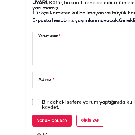
UYARI:
Küfür, hakaret, rencide edici cümleler 
yazılmamış,
Türkçe karakter kullanılmayan ve büyük har
E-posta hesabınız yayımlanmayacak.
Gerekl
Yorumunuz
*
Adınız
*
Bir dahaki sefere yorum yaptığımda kull
kaydet.
YORUM GÖNDER
GIRIŞ YAP