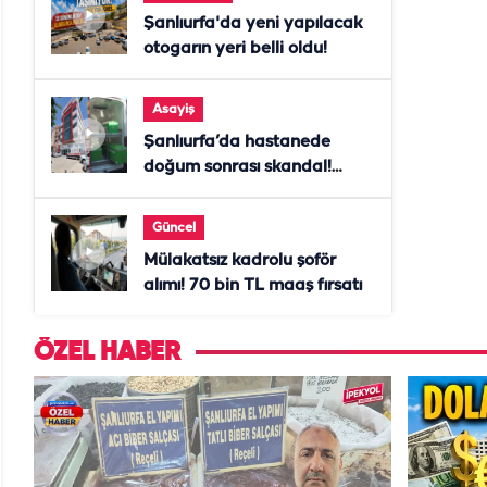
Şanlıurfa'da yeni yapılacak
otogarın yeri belli oldu!
Asayiş
Şanlıurfa’da hastanede
doğum sonrası skandal!
Anne öldü, doktor tutuklandı
Güncel
Mülakatsız kadrolu şoför
alımı! 70 bin TL maaş fırsatı
ÖZEL HABER