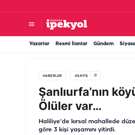
Şanlıurfa'da korkutan yangın! Mahsur kalanlar ku
Yazarlar
Resmi İlanlar
Gündem
Siyas
HABERLER
ASAYIŞ
Şanlıurfa’nın köyü
Ölüler var…
Haliliye'de kırsal mahallede düzen
göre 3 kişi yaşamını yitirdi.