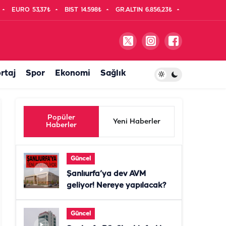
EURO
53,37₺
BIST
14.598₺
GR.ALTIN
6.856,23₺
rtaj
Spor
Ekonomi
Sağlık
Popüler
Yeni Haberler
Haberler
Güncel
Şanlıurfa’ya dev AVM
geliyor! Nereye yapılacak?
Güncel