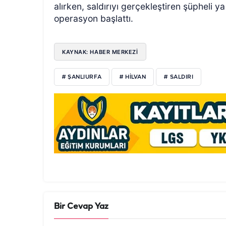
alırken, saldırıyı gerçekleştiren şüpheli y
operasyon başlattı.
KAYNAK: HABER MERKEZİ
# ŞANLIURFA
# HİLVAN
# SALDIRI
Bir Cevap Yaz