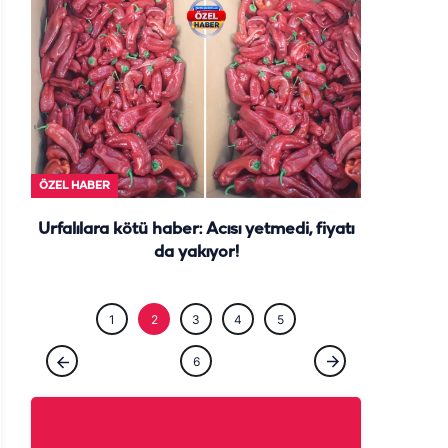
ÖZEL HABE
ÖZEL HABER
Urfalılara kötü haber: Acısı yetmedi, fiyatı
da yakıyor!
1
2
3
4
5
6