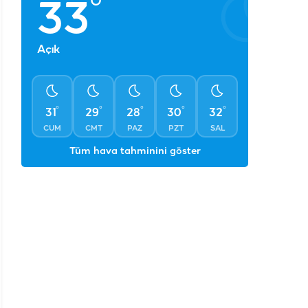
°
33
Açık
°
°
°
°
°
31
29
28
30
32
CUM
CMT
PAZ
PZT
SAL
Tüm hava tahminini göster