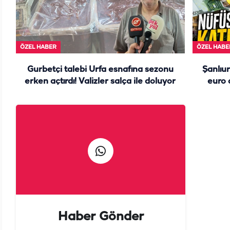
ÖZEL HABER
ÖZEL HABE
Gurbetçi talebi Urfa esnafına sezonu
Şanlıur
erken açtırdı! Valizler salça ile doluyor
euro 
Haber Gönder