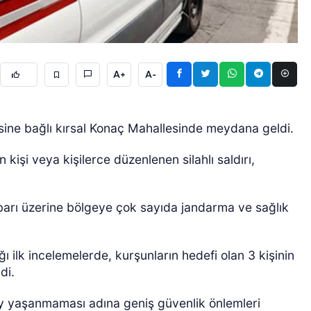
A+
A-
çesine bağlı kırsal Konaç Mahallesinde meydana geldi.
ÖZEL HABER
kişi veya kişilerce düzenlenen silahlı saldırı,
ihbarı üzerine bölgeye çok sayıda jandarma ve sağlık
ğı ilk incelemelerde, kurşunların hedefi olan 3 kişinin
ldi.
ay yaşanmaması adına geniş güvenlik önlemleri