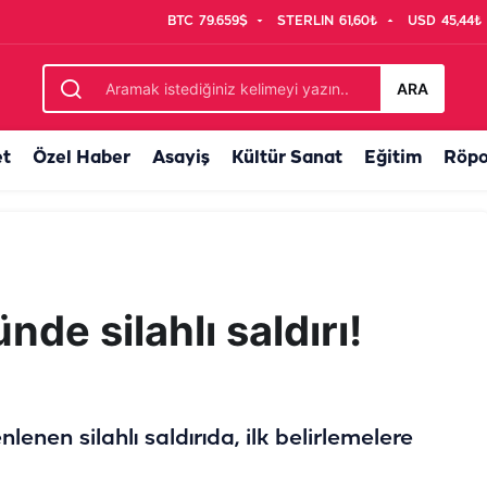
BTC
79.659$
STERLIN
61,60₺
USD
45,44₺
rtarıldı...
ARA
et
Özel Haber
Asayiş
Kültür Sanat
Eğitim
Röpo
nde silahlı saldırı!
lenen silahlı saldırıda, ilk belirlemelere