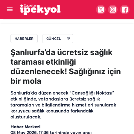
Şanlıurfa'da şarampole devrilen tır alev aldı:
Sürücü yaralandı
HABERLER
GÜNCEL
Şanlıurfa’da ücretsiz sağlık
taraması etkinliği
düzenlenecek! Sağlığınız için
bir mola
Şanlıurfa’da düzenlenecek “Cansağlığı Noktası”
etkinliğinde, vatandaşlara ücretsiz sağlık
taramaları ve bilgilendirme hizmetleri sunularak
koruyucu sağlık konusunda farkındalık
oluşturulacak.
Haber Merkezi
08 May 2026, 17:36
tarihinde yayınlandı