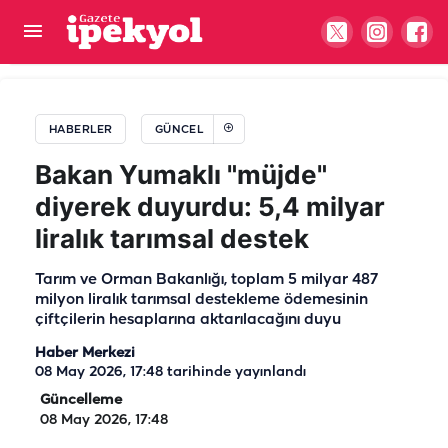
Şanlıurfa’da deprem hissi uyandıran gürültü!
Geceleri uykusuz kalan mahalleli tepkili
HABERLER
GÜNCEL
Bakan Yumaklı "müjde"
diyerek duyurdu: 5,4 milyar
liralık tarımsal destek
Tarım ve Orman Bakanlığı, toplam 5 milyar 487
milyon liralık tarımsal destekleme ödemesinin
çiftçilerin hesaplarına aktarılacağını duyu
Haber Merkezi
08 May 2026, 17:48
tarihinde yayınlandı
Güncelleme
08 May 2026, 17:48