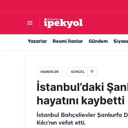
Şanlıurfa’ya beklenen müjde geldi: TOKİ’den 120
Yazarlar
Resmi İlanlar
Gündem
Siyas
HABERLER
GÜNCEL
İstanbul’daki Şan
hayatını kaybetti
İstanbul Bahçelievler Şanlıurfa 
Kılcı’nın vefat etti.