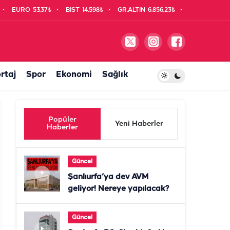
EURO
53,37₺
BIST
14.598₺
GR.ALTIN
6.856,23₺
rtaj
Spor
Ekonomi
Sağlık
Popüler
Yeni Haberler
Haberler
Güncel
Şanlıurfa’ya dev AVM
geliyor! Nereye yapılacak?
Güncel