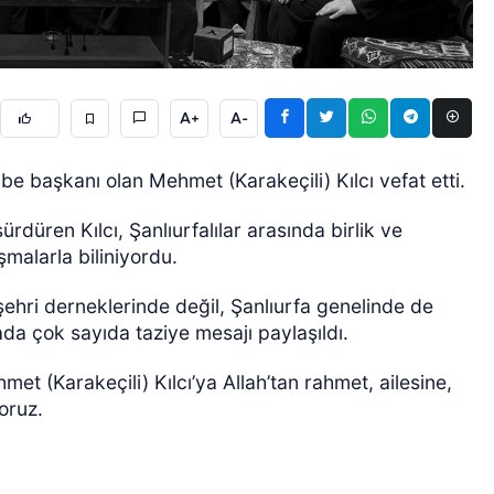
A+
A-
be başkanı olan Mehmet (Karakeçili) Kılcı vefat etti.
ÖZEL HABER
ürdüren Kılcı, Şanlıurfalılar arasında birlik ve
malarla biliniyordu.
mşehri derneklerinde değil, Şanlıurfa genelinde de
da çok sayıda taziye mesajı paylaşıldı.
 (Karakeçili) Kılcı’ya Allah’tan rahmet, ailesine,
oruz.