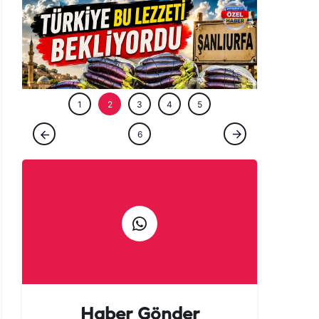
ÖZEL HABE
1
2
3
4
5
ÖZEL HABER
6
Tarladan patlıcan kebabına uzanan lezzet
yolculuğu başladı!
Haber Gönder