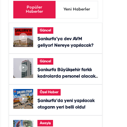
Popüler
Yeni Haberler
Haberler
Güncel
Şanlıurfa’ya dev AVM
geliyor! Nereye yapılacak?
Güncel
Şanlıurfa Büyükşehir farklı
kadrolarda personel alacak!
Başvurular başladı
Özel Haber
Şanlıurfa'da yeni yapılacak
otogarın yeri belli oldu!
Asayiş