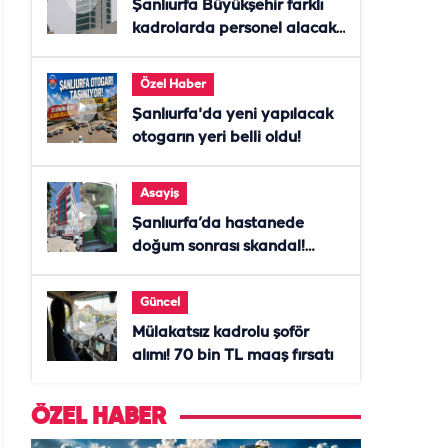
Şanlıurfa Büyükşehir farklı
kadrolarda personel alacak!
Başvurular başladı
Özel Haber
Şanlıurfa'da yeni yapılacak
otogarın yeri belli oldu!
Asayiş
Şanlıurfa’da hastanede
doğum sonrası skandal!
Anne öldü, doktor tutuklandı
Güncel
Mülakatsız kadrolu şoför
alımı! 70 bin TL maaş fırsatı
ÖZEL HABER