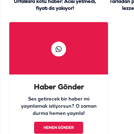
Urfalılara kötü haber: Acısı yetmedi,
Tarladan 
fiyatı da yakıyor!
lezze
Haber Gönder
Ses getirecek bir haber mi
yayınlamak istiyorsun? O zaman
durma hemen yayınla!
HEMEN GÖNDER