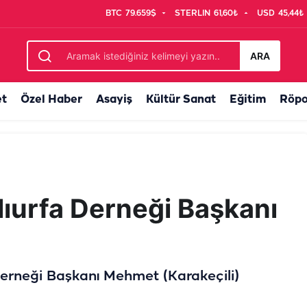
BTC
79.659$
STERLIN
61,60₺
USD
45,44₺
 ay vadeyle ev ve iş yeri fırsatı!
ARA
et
Özel Haber
Asayiş
Kültür Sanat
Eğitim
Röpo
lıurfa Derneği Başkanı
Derneği Başkanı Mehmet (Karakeçili)