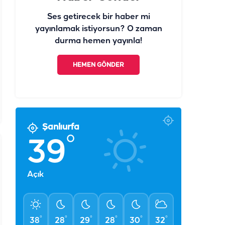
Ses getirecek bir haber mi
yayınlamak istiyorsun? O zaman
durma hemen yayınla!
HEMEN GÖNDER
Şanlıurfa
°
39
Açık
°
°
°
°
°
°
38
28
29
28
30
32