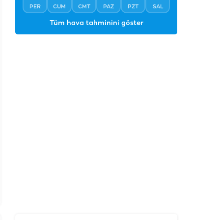
PER
CUM
CMT
PAZ
PZT
SAL
Tüm hava tahminini göster