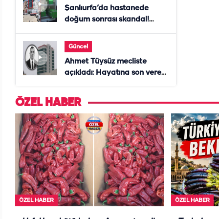
Şanlıurfa’da hastanede
doğum sonrası skandal!
Anne öldü, doktor tutuklandı
Güncel
Ahmet Tüysüz mecliste
açıkladı: Hayatına son veren
daire başkanı "İsteselerdi
ölmezdim" notunu bıraktı
ÖZEL HABER
ÖZEL HABER
ÖZEL HABER