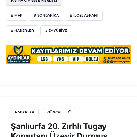
KAYNAK: HABER MERKEZI
# MHP
# SONDAKIKA
# ILÇEBAŞKANI
# HABERLER
# EYYÜBIYE
HABERLER
GÜNCEL
Şanlıurfa 20. Zırhlı Tugay
Komutanı Üzeyir Durmuş