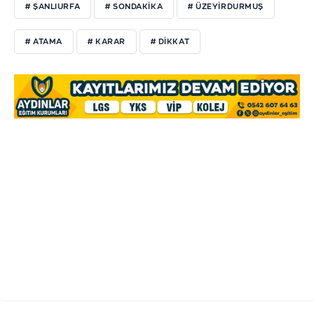
# ŞANLIURFA
# SONDAKIKA
# ÜZEYIRDURMUŞ
# ATAMA
# KARAR
# DIKKAT