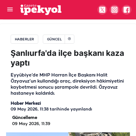
Şanlıurfa 20. Zırhlı Tugay Komutanı Üzeyir
Durmuş emekliye ayrıldı!
HABERLER
GÜNCEL
Şanlıurfa'da ilçe başkanı kaza
yaptı
Eyyübiye’de MHP Harran İlçe Başkanı Halit
Özyavuz’un kullandığı araç, direksiyon hâkimiyetini
kaybetmesi sonucu şarampole devrildi. Özyavuz
hastaneye kaldırıldı.
Haber Merkezi
09 May 2026, 11:38
tarihinde yayınlandı
Güncelleme
09 May 2026, 11:39