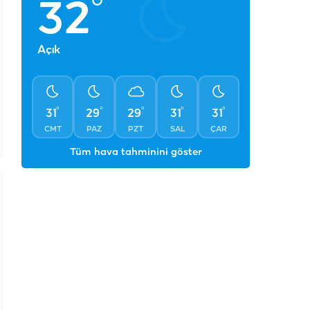
°
32
Açık
°
°
°
°
°
31
29
29
31
31
CMT
PAZ
PZT
SAL
ÇAR
Tüm hava tahminini göster