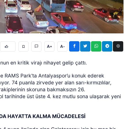
A+
A-
GÜNCEL
 en kritik virajı nihayet gelip çattı.
de RAMS Park’ta Antalyaspor’u konuk ederek
r. 74 puanla zirvede yer alan sarı-kırmızılılar,
akiplerinin skoruna bakmaksızın 26.
 tarihinde üst üste 4. kez mutlu sona ulaşarak yeni
A’DA HAYATTA KALMA MÜCADELESİ