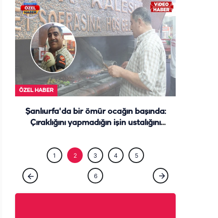
ÖZEL HABE
ÖZEL HABER
Şanlıurfa'da bir ömür ocağın başında:
Çıraklığını yapmadığın işin ustalığını
yapamazsın
1
2
3
4
5
6