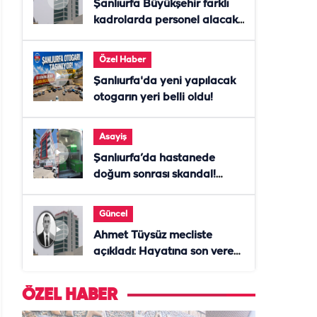
Şanlıurfa Büyükşehir farklı
kadrolarda personel alacak!
Başvurular başladı
Özel Haber
Şanlıurfa'da yeni yapılacak
otogarın yeri belli oldu!
Asayiş
Şanlıurfa’da hastanede
doğum sonrası skandal!
Anne öldü, doktor tutuklandı
Güncel
Ahmet Tüysüz mecliste
açıkladı: Hayatına son veren
daire başkanı "İsteselerdi
ölmezdim" notunu bıraktı
ÖZEL HABER