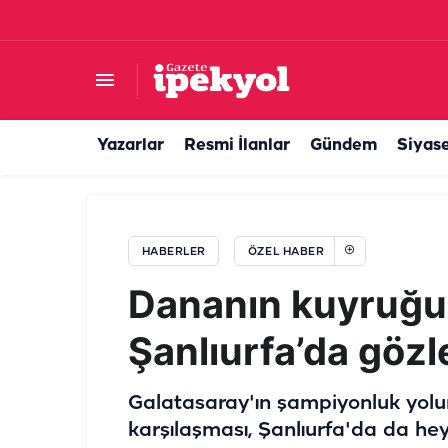
Urfa lahmacununa soğan darbesi
Yazarlar
Resmi İlanlar
Gündem
Siyas
HABERLER
ÖZEL HABER
Dananın kuyruğu
Şanlıurfa’da gözl
Galatasaray'ın şampiyonluk yol
karşılaşması, Şanlıurfa'da da heye