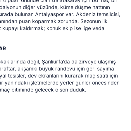
nin 4 puan önünde olan Galatasaray için bu maç bir
madalyonun diğer yüzünde, küme düşme hattının
ırada bulunan Antalyaspor var. Akdeniz temsilcisi,
manından puan koparmak zorunda. Sezonun ilk
z kupayı kaldırmak; konuk ekip ise lige veda
LAR
aklarında değil, Şanlıurfa’da da zirveye ulaşmış
 taraftar, akşamki büyük randevu için geri sayıma
yal tesisler, dev ekranlarını kurarak maç saati için
bir yanındaki işletmelerde yerler günler öncesinden
sı maç bitiminde gelecek o son düdük.