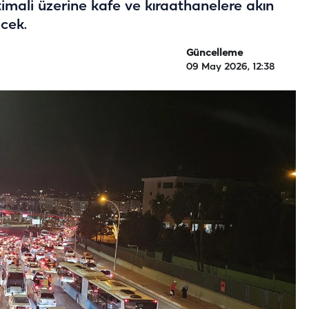
timali üzerine kafe ve kıraathanelere akın
cek.
Güncelleme
09 May 2026, 12:38