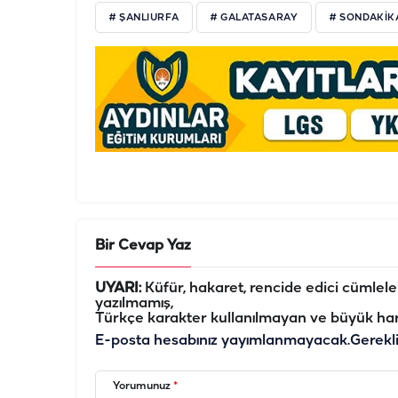
# ŞANLIURFA
# GALATASARAY
# SONDAKIK
Bir Cevap Yaz
UYARI:
Küfür, hakaret, rencide edici cümleler 
yazılmamış,
Türkçe karakter kullanılmayan ve büyük har
E-posta hesabınız yayımlanmayacak.
Gerekl
Yorumunuz
*