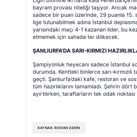
Ligin bitimine iki hafta kala Fenerbahçe’
bayram provası niteliği taşıyor. Ancak 
sadece bir puan üzerinde, 29 puanla 15. s
lige tutunabilmek adına İstanbul deplas
yarısındaki maçı 4-1 kazanan lider, bu ke
etmemek için sahada ter dökecek.
ŞANLIURFA’DA SARI-KIRMIZI HAZIRLIK
Şampiyonluk heyecanı sadece İstanbul sok
durumda. Kentteki binlerce sarı-kırmızılı
geçti. Şanlıurfa’daki kafe, restoran ve sos
tüm hazırlıklarını tamamladı. Şehrin dört 
ayırtılırken, taraftarların tek odak nokta
KAYNAK: RIDVAN DERİN