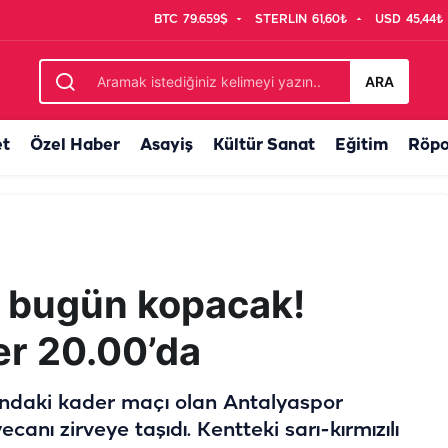
BTC
79.659$
STERLIN
61,60₺
USD
45,44₺
ARA
et
Özel Haber
Asayiş
Kültür Sanat
Eğitim
Röpo
 bugün kopacak!
er 20.00’da
undaki kader maçı olan Antalyaspor
canı zirveye taşıdı. Kentteki sarı-kırmızılı