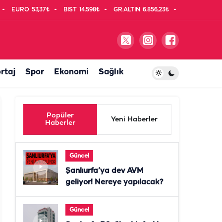
EURO
53,37₺
BIST
14.598₺
GR.ALTIN
6.856,23₺
rtaj
Spor
Ekonomi
Sağlık
Popüler
Yeni Haberler
Haberler
Güncel
Şanlıurfa’ya dev AVM
geliyor! Nereye yapılacak?
Güncel