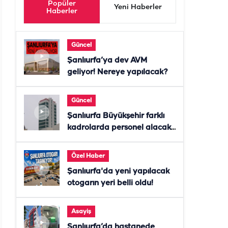
Popüler
Yeni Haberler
Haberler
Güncel
Şanlıurfa’ya dev AVM
geliyor! Nereye yapılacak?
Güncel
Şanlıurfa Büyükşehir farklı
kadrolarda personel alacak!
Başvurular başladı
Özel Haber
Şanlıurfa'da yeni yapılacak
otogarın yeri belli oldu!
Asayiş
Şanlıurfa’da hastanede