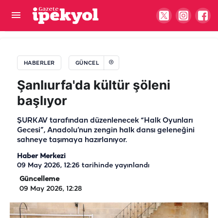
Şanlıurfa'da köprü çöktü: Hafriyat yüklü kamyon
mahsur kaldı
HABERLER
GÜNCEL
Şanlıurfa'da kültür şöleni
başlıyor
ŞURKAV tarafından düzenlenecek “Halk Oyunları
Gecesi”, Anadolu’nun zengin halk dansı geleneğini
sahneye taşımaya hazırlanıyor.
Haber Merkezi
09 May 2026, 12:26
tarihinde yayınlandı
Güncelleme
09 May 2026, 12:28