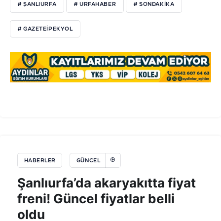
# ŞANLIURFA
# URFAHABER
# SONDAKIKA
# GAZETEIPEKYOL
HABERLER
GÜNCEL
Şanlıurfa’da akaryakıtta fiyat
freni! Güncel fiyatlar belli
oldu