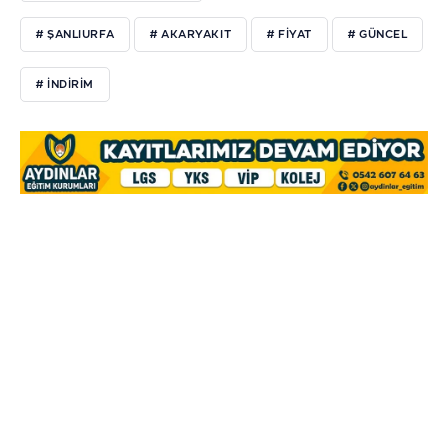
# ŞANLIURFA
# AKARYAKIT
# FİYAT
# GÜNCEL
# İNDİRİM