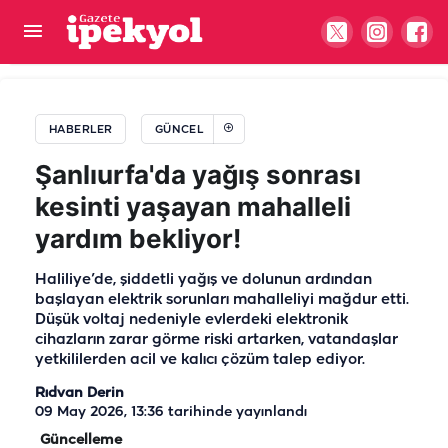
Şanlıurfa Öğretmenevi için beklenen gelişme!
Tarih belli oldu
HABERLER
GÜNCEL
Şanlıurfa'da yağış sonrası
kesinti yaşayan mahalleli
yardım bekliyor!
Haliliye’de, şiddetli yağış ve dolunun ardından
başlayan elektrik sorunları mahalleliyi mağdur etti.
Düşük voltaj nedeniyle evlerdeki elektronik
cihazların zarar görme riski artarken, vatandaşlar
yetkililerden acil ve kalıcı çözüm talep ediyor.
Rıdvan Derin
09 May 2026, 13:36
tarihinde yayınlandı
Güncelleme