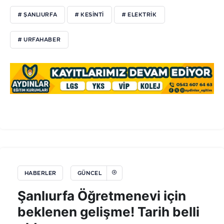
# ŞANLIURFA
# KESINTI
# ELEKTRIK
# URFAHABER
HABERLER
GÜNCEL
Şanlıurfa Öğretmenevi için
beklenen gelişme! Tarih belli